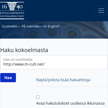
Suomeksi
―
På svenska
―
In English
Haku kokoelmasta
Hae url-osoitteella:
Näytä/piilota lisää hakuehtoja
Avaa hakutulokset uudessa ikkunassa