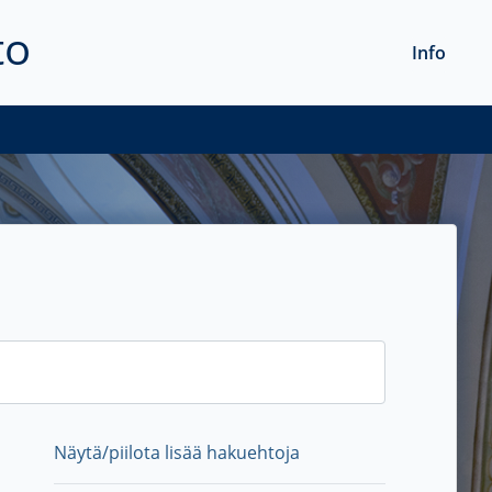
to
Info
Näytä/piilota lisää hakuehtoja