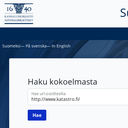
S
Suomeksi
―
På svenska
―
In English
Haku kokoelmasta
Hae url-osoitteella: