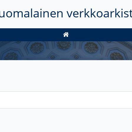
uomalainen verkkoarkis