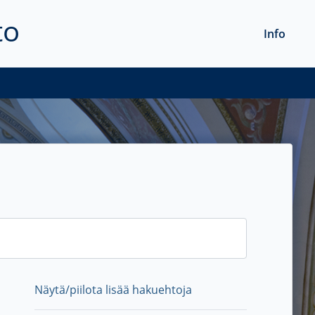
to
Info
Näytä/piilota lisää hakuehtoja