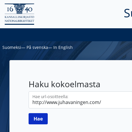
S
Suomeksi
―
På svenska
―
In English
Haku kokoelmasta
Hae url-osoitteella: