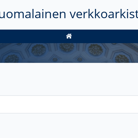
uomalainen verkkoarkis