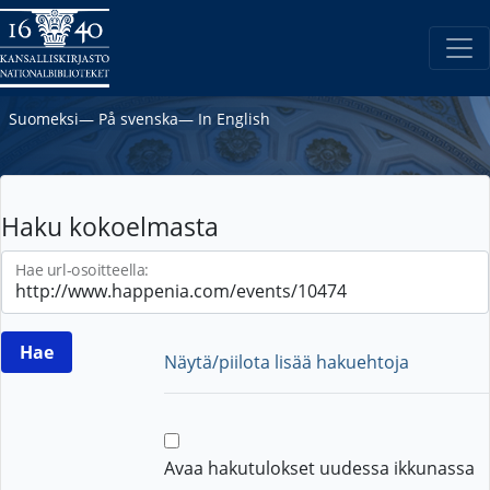
Suomeksi
―
På svenska
―
In English
Haku kokoelmasta
Hae url-osoitteella:
Näytä/piilota lisää hakuehtoja
Avaa hakutulokset uudessa ikkunassa