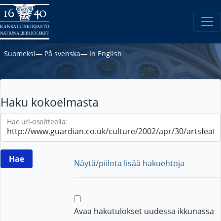
Suomeksi
―
På svenska
―
In English
Haku kokoelmasta
Hae url-osoitteella:
Näytä/piilota lisää hakuehtoja
Avaa hakutulokset uudessa ikkunassa