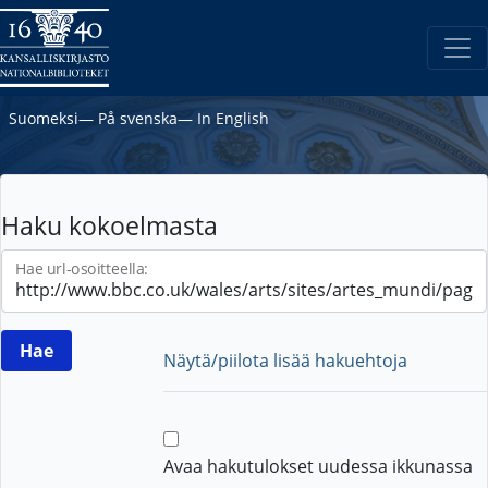
Suomeksi
―
På svenska
―
In English
Haku kokoelmasta
Hae url-osoitteella:
Näytä/piilota lisää hakuehtoja
Avaa hakutulokset uudessa ikkunassa