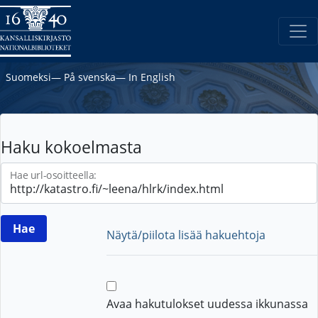
Suomeksi
―
På svenska
―
In English
Haku kokoelmasta
Hae url-osoitteella:
Näytä/piilota lisää hakuehtoja
Avaa hakutulokset uudessa ikkunassa