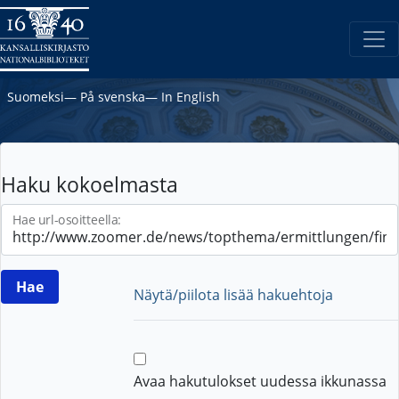
Suomeksi
―
På svenska
―
In English
Haku kokoelmasta
Hae url-osoitteella:
Näytä/piilota lisää hakuehtoja
Avaa hakutulokset uudessa ikkunassa