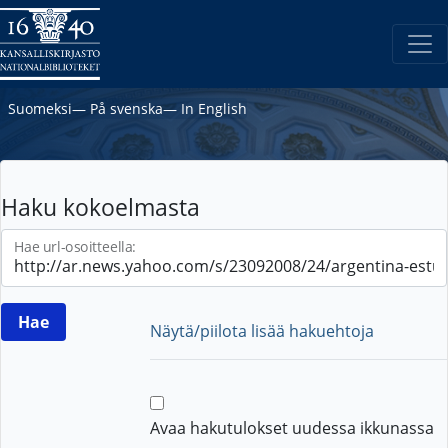
Suomeksi
―
På svenska
―
In English
Haku kokoelmasta
Hae url-osoitteella:
Näytä/piilota lisää hakuehtoja
Avaa hakutulokset uudessa ikkunassa