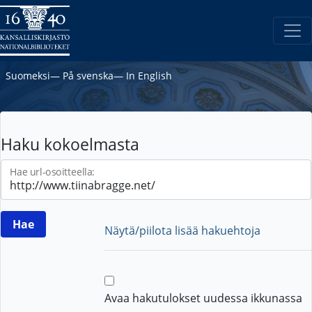
Suomeksi
―
På svenska
―
In English
Haku kokoelmasta
Hae url-osoitteella:
Näytä/piilota lisää hakuehtoja
Avaa hakutulokset uudessa ikkunassa