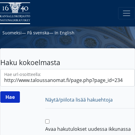
Suomeksi
―
På svenska
―
In English
Haku kokoelmasta
Hae url-osoitteella:
Näytä/piilota lisää hakuehtoja
Avaa hakutulokset uudessa ikkunassa