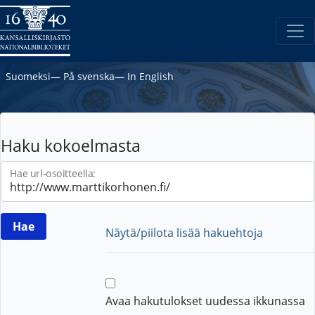
Suomeksi
―
På svenska
―
In English
Haku kokoelmasta
Hae url-osoitteella:
Näytä/piilota lisää hakuehtoja
Avaa hakutulokset uudessa ikkunassa