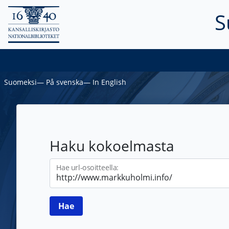
S
Suomeksi
―
På svenska
―
In English
Haku kokoelmasta
Hae url-osoitteella: