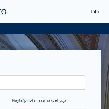
to
Info
Näytä/piilota lisää hakuehtoja