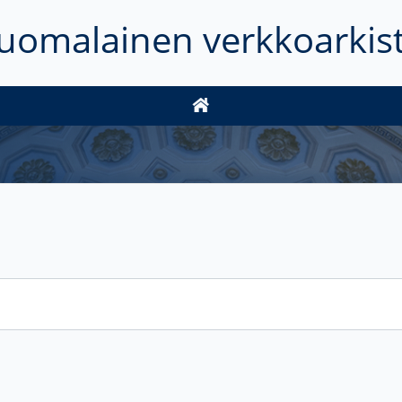
uomalainen verkkoarkis