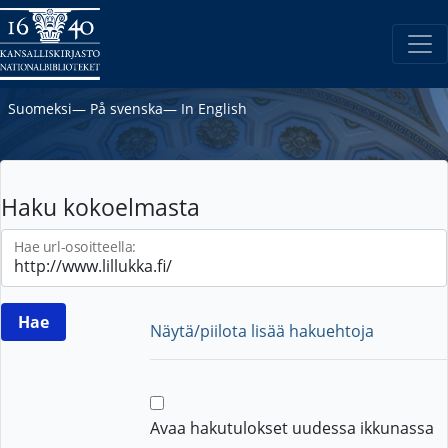
Suomeksi
―
På svenska
―
In English
Haku kokoelmasta
Hae url-osoitteella:
Näytä/piilota lisää hakuehtoja
Avaa hakutulokset uudessa ikkunassa