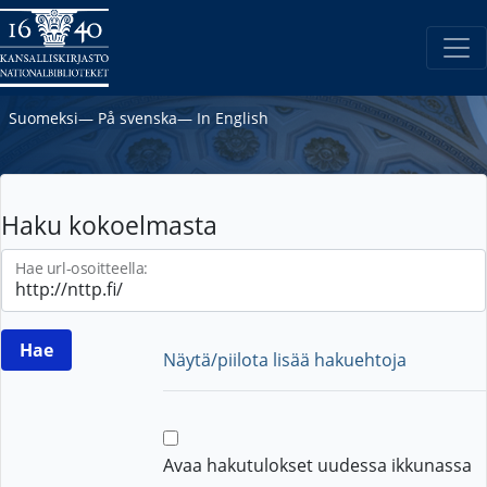
Suomeksi
―
På svenska
―
In English
Haku kokoelmasta
Hae url-osoitteella:
Näytä/piilota lisää hakuehtoja
Avaa hakutulokset uudessa ikkunassa