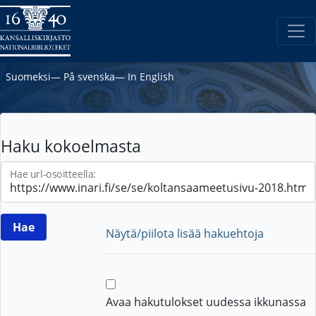
Suomeksi
―
På svenska
―
In English
Haku kokoelmasta
Hae url-osoitteella:
Näytä/piilota lisää hakuehtoja
Avaa hakutulokset uudessa ikkunassa