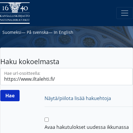
Suomeksi
―
På svenska
―
In English
Haku kokoelmasta
Hae url-osoitteella:
Näytä/piilota lisää hakuehtoja
Avaa hakutulokset uudessa ikkunassa