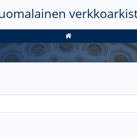
uomalainen verkkoarkis