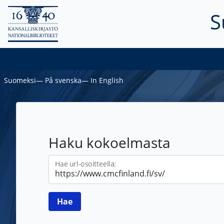
S
Suomeksi
―
På svenska
―
In English
Haku kokoelmasta
Hae url-osoitteella: