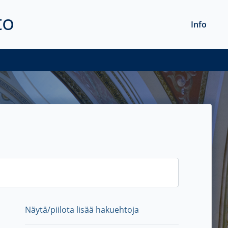
to
Info
Näytä/piilota lisää hakuehtoja