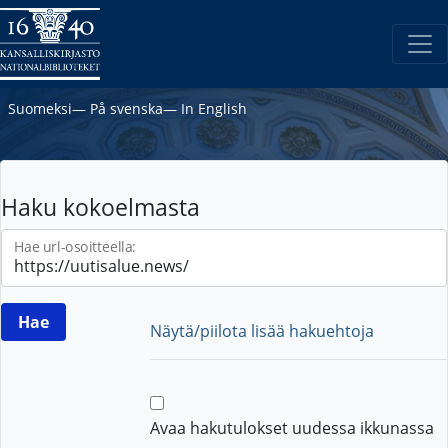
Suomeksi
―
På svenska
―
In English
Haku kokoelmasta
Hae url-osoitteella:
Näytä/piilota lisää hakuehtoja
Avaa hakutulokset uudessa ikkunassa