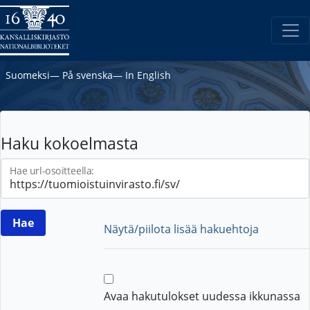
Suomeksi
―
På svenska
―
In English
Haku kokoelmasta
Hae url-osoitteella:
Näytä/piilota lisää hakuehtoja
Avaa hakutulokset uudessa ikkunassa