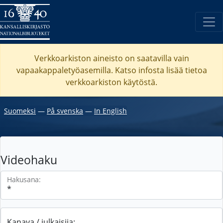
Verkkoarkiston aineisto on saatavilla vain
vapaakappaletyöasemilla. Katso
infosta
lisää tietoa
verkkoarkiston käytöstä.
Suomeksi
―
På svenska
―
In English
Videohaku
Hakusana:
Kanava / julkaisija: