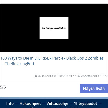
100 Ways to Die in DIE RISE - Part 4 - Black Ops 2 Zombies
― TheRelaxingEnd
Julkaistu 2013-03-10 01:37:17 / Tallennettu 2015-10-27
5/5
Näytä lisää
Info
―
Hakuohjeet
―
Viittausohje
―
Yhteystiedot
―