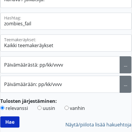
Hashtag:
Teemakeräykset:
Päivämäärästä: pp/kk/vvvv
...
Päivämäärään: pp/kk/vvvv
...
Tulosten järjestäminen:
relevanssi
uusin
vanhin
Näytä/piilota lisää hakuehtoja