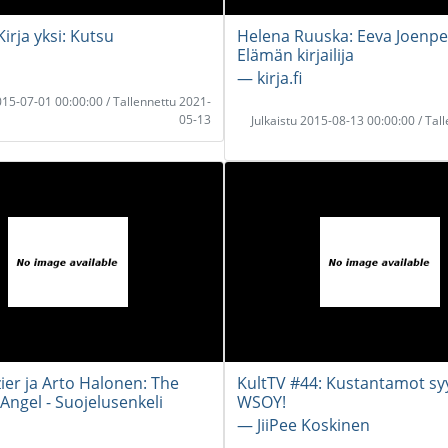
irja yksi: Kutsu
Helena Ruuska: Eeva Joenpe
Elämän kirjailija
― kirja.fi
2015-07-01 00:00:00 / Tallennettu 2021-
05-13
Julkaistu 2015-08-13 00:00:00 / Tal
ier ja Arto Halonen: The
KultTV #44: Kustantamot sy
Angel - Suojelusenkeli
WSOY!
― JiiPee Koskinen