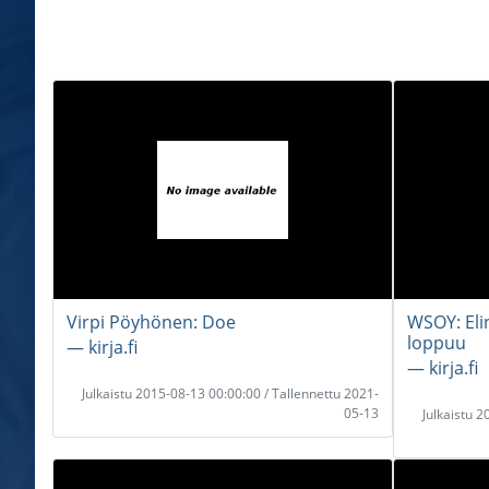
Virpi Pöyhönen: Doe
WSOY: Eli
loppuu
― kirja.fi
― kirja.fi
Julkaistu 2015-08-13 00:00:00 / Tallennettu 2021-
05-13
Julkaistu 