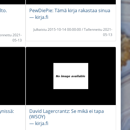
lto.
PewDiePie: Tämä kirja rakastaa sinua
― kirja.fi
Julkaistu 2015-10-14 00:00:00 / Tallennettu 2021-
05-13
lennettu 2021-
05-13
ynissä:
David Lagercrantz: Se mikä ei tapa
(WSOY)
― kirja.fi