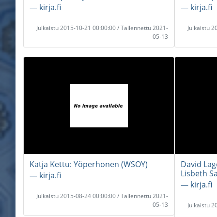
― kirja.fi
― kirja.fi
Julkaistu 2015-10-21 00:00:00 / Tallennettu 2021-
Julkaistu 
05-13
Katja Kettu: Yöperhonen (WSOY)
David Lag
Lisbeth S
― kirja.fi
― kirja.fi
Julkaistu 2015-08-24 00:00:00 / Tallennettu 2021-
05-13
Julkaistu 