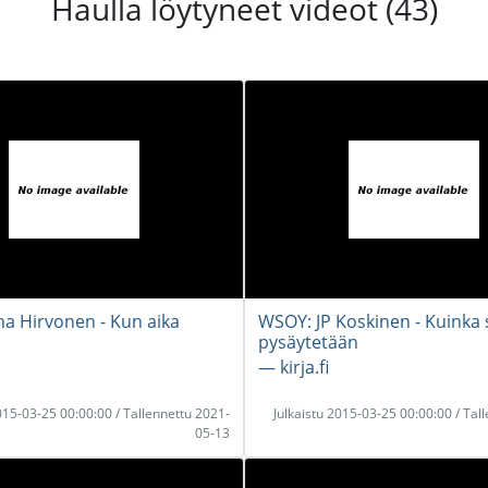
Haulla löytyneet videot (43)
na Hirvonen - Kun aika
WSOY: JP Koskinen - Kuinka
pysäytetään
― kirja.fi
2015-03-25 00:00:00 / Tallennettu 2021-
Julkaistu 2015-03-25 00:00:00 / Tal
05-13