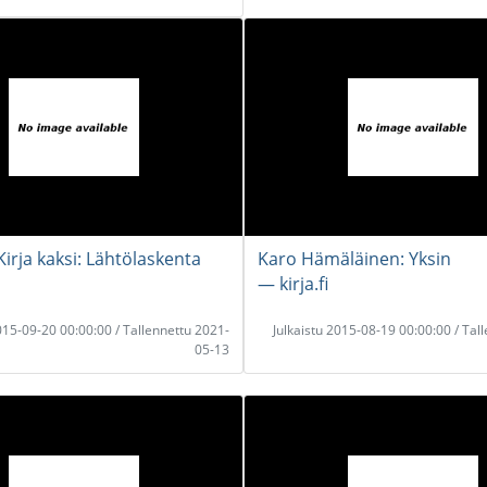
irja kaksi: Lähtölaskenta
Karo Hämäläinen: Yksin
― kirja.fi
2015-09-20 00:00:00 / Tallennettu 2021-
Julkaistu 2015-08-19 00:00:00 / Tal
05-13