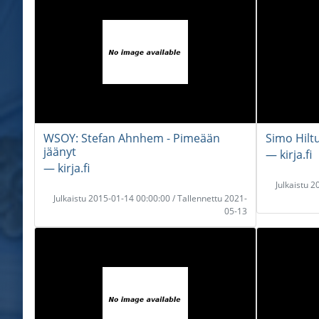
WSOY: Stefan Ahnhem - Pimeään
Simo Hilt
jäänyt
― kirja.fi
― kirja.fi
Julkaistu 
Julkaistu 2015-01-14 00:00:00 / Tallennettu 2021-
05-13