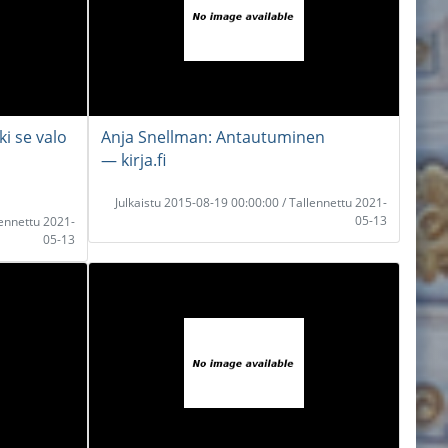
i se valo
Anja Snellman: Antautuminen
― kirja.fi
Julkaistu 2015-08-19 00:00:00 / Tallennettu 2021-
05-13
lennettu 2021-
05-13