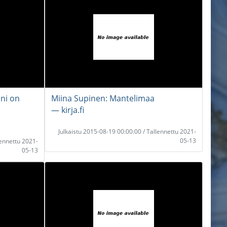
äni on
Miina Supinen: Mantelimaa
― kirja.fi
Julkaistu 2015-08-19 00:00:00 / Tallennettu 2021-
05-13
lennettu 2021-
05-13