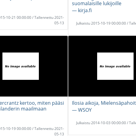
suomalaisille lukijoille
― kirja.fi
2015-10-21 00:00:00 / Tallennettu 2021-
05-13
Julkaistu 2015-10-19 00:00:00 / Tal
ercrantz kertoo, miten pääsi
Ilosia aikoja, Mielensäpahoit
alanderin maailmaan
― WSOY
Julkaistu 2014-10-03 00:00:00 / Tal
2015-10-19 00:00:00 / Tallennettu 2021-
05-13