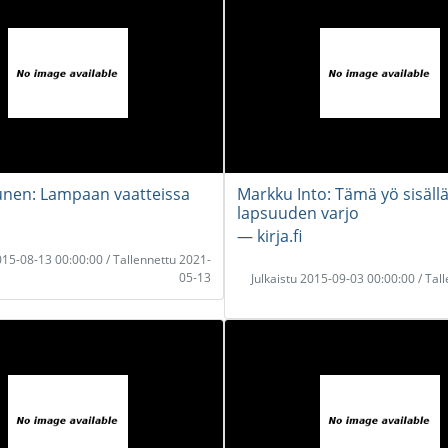
unen: Lampaan vaatteissa
Markku Into: Tämä yö sisäll
lapsuuden varjo
― kirja.fi
2015-08-13 00:00:00 / Tallennettu 2021-
05-13
Julkaistu 2015-09-03 00:00:00 / Tal