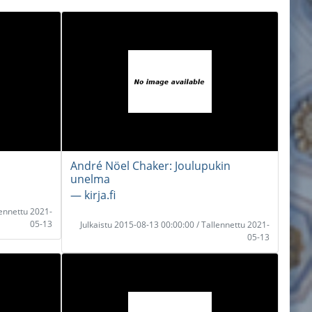
André Nöel Chaker: Joulupukin
unelma
― kirja.fi
lennettu 2021-
05-13
Julkaistu 2015-08-13 00:00:00 / Tallennettu 2021-
05-13