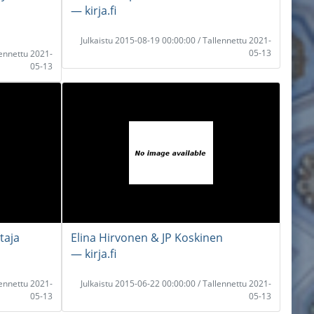
― kirja.fi
Julkaistu 2015-08-19 00:00:00 / Tallennettu 2021-
05-13
lennettu 2021-
05-13
taja
Elina Hirvonen & JP Koskinen
― kirja.fi
lennettu 2021-
Julkaistu 2015-06-22 00:00:00 / Tallennettu 2021-
05-13
05-13