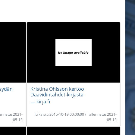
 sydän
Kristina Ohlsson kertoo
Daavidintähdet-kirjasta
― kirja.fi
lennettu 2021-
Julkaistu 2015-10-19 00:00:00 / Tallennettu 2021-
05-13
05-13