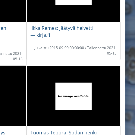
ren
Ilkka Remes: Jäätyvä helvetti
― kirja.fi
Julkaistu 2015-09-09 00:00:00 / Tallennettu 2021-
05-13
lennettu 2021-
05-13
dys
Tuomas Tepora: Sodan henki