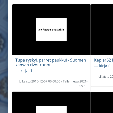
Tupa ryskyi, parret paukkui - Suomen
Kepler62 K
kansan rivot runot
― kirja.fi
― kirja.fi
Julkaistu 
Julkaistu 2015-12-07 00:00:00 / Tallennettu 2021-
05-13