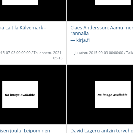
a Laitila Kälvemark -
Claes Andersson: Aamu me
i
rannalla
― kirja.fi
2015-07-03 00:00:00 / Tallennettu 2021-
Julkaistu 2015-09-03 00:00:00 / Tal
05-13
isen joulu: Leipominen
David Lagercrantzin terveh