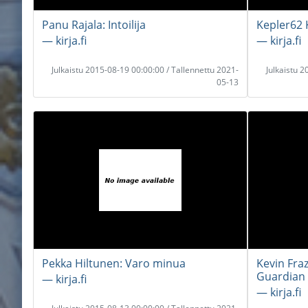
Panu Rajala: Intoilija
Kepler62 K
― kirja.fi
― kirja.fi
Julkaistu 2015-08-19 00:00:00 / Tallennettu 2021-
Julkaistu 
05-13
Pekka Hiltunen: Varo minua
Kevin Fraz
Guardian 
― kirja.fi
― kirja.fi