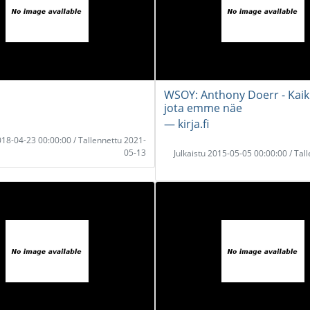
WSOY: Anthony Doerr - Kaikk
jota emme näe
― kirja.fi
2018-04-23 00:00:00 / Tallennettu 2021-
05-13
Julkaistu 2015-05-05 00:00:00 / Tal