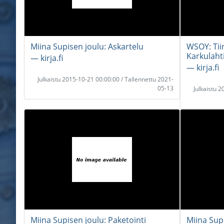
Miina Supisen joulu: Askartelu
WSOY: Tiin
Karkulaht
― kirja.fi
― kirja.fi
Julkaistu 2015-10-21 00:00:00 / Tallennettu 2021-
05-13
Julkaistu 
Miina Supisen joulu: Paketointi
Miina Sup