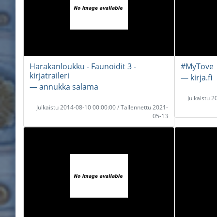
Harakanloukku - Faunoidit 3 -
#MyTove
kirjatraileri
― kirja.fi
― annukka salama
Julkaistu 
Julkaistu 2014-08-10 00:00:00 / Tallennettu 2021-
05-13