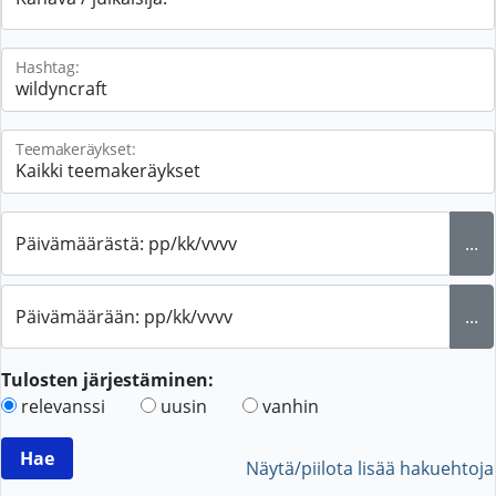
Hashtag:
Teemakeräykset:
Päivämäärästä: pp/kk/vvvv
...
Päivämäärään: pp/kk/vvvv
...
Tulosten järjestäminen:
relevanssi
uusin
vanhin
Näytä/piilota lisää hakuehtoja