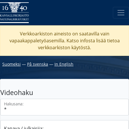
Verkkoarkiston aineisto on saatavilla vain
vapaakappaletyöasemilla. Katso
infosta
lisää tietoa
verkkoarkiston käytöstä.
Suomeksi
―
På svenska
―
In English
Videohaku
Hakusana:
Kanava / julkaisija: