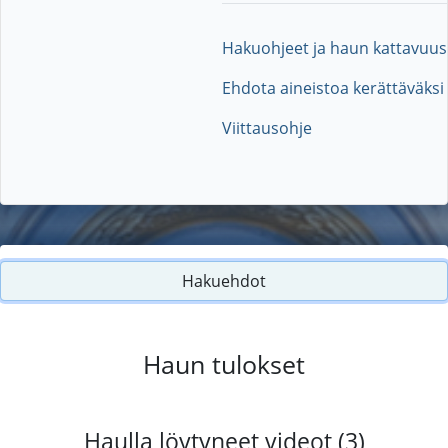
Hakuohjeet ja haun kattavuus
Ehdota aineistoa kerättäväksi
Viittausohje
Hakuehdot
Haun tulokset
Haulla löytyneet videot (3)