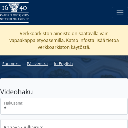
Verkkoarkiston aineisto on saatavilla vain
vapaakappaletyöasemilla. Katso
infosta
lisää tietoa
verkkoarkiston käytöstä.
Suomeksi
―
På svenska
―
In English
Videohaku
Hakusana:
Kanava / julkaisija: