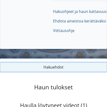
Hakuohjeet ja haun kattavuus
Ehdota aineistoa kerättäväksi
Viittausohje
Hakuehdot
Haun tulokset
Haulla löytyneet videot (1)