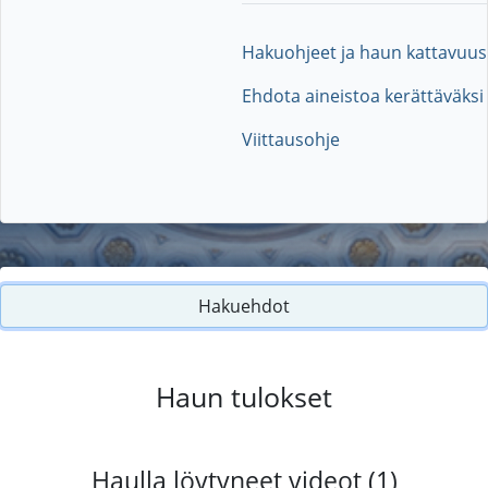
Hakuohjeet ja haun kattavuus
Ehdota aineistoa kerättäväksi
Viittausohje
Hakuehdot
Haun tulokset
Haulla löytyneet videot (1)