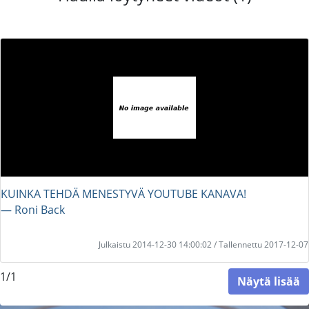
KUINKA TEHDÄ MENESTYVÄ YOUTUBE KANAVA!
― Roni Back
Julkaistu 2014-12-30 14:00:02 / Tallennettu 2017-12-07
1/1
Näytä lisää