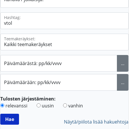
Hashtag:
Teemakeräykset:
Päivämäärästä: pp/kk/vvvv
...
Päivämäärään: pp/kk/vvvv
...
Tulosten järjestäminen:
relevanssi
uusin
vanhin
Näytä/piilota lisää hakuehtoja