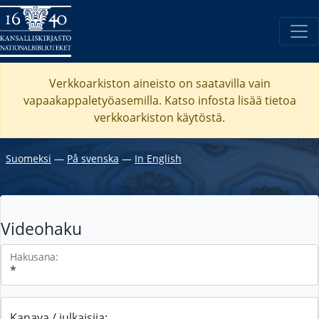
Verkkoarkiston aineisto on saatavilla vain
vapaakappaletyöasemilla. Katso
infosta
lisää tietoa
verkkoarkiston käytöstä.
Suomeksi
―
På svenska
―
In English
Videohaku
Hakusana:
Kanava / julkaisija: