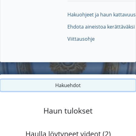
Hakuohjeet ja haun kattavuus
Ehdota aineistoa kerättäväksi
Viittausohje
Hakuehdot
Haun tulokset
Haulla löytyneet videot (2)