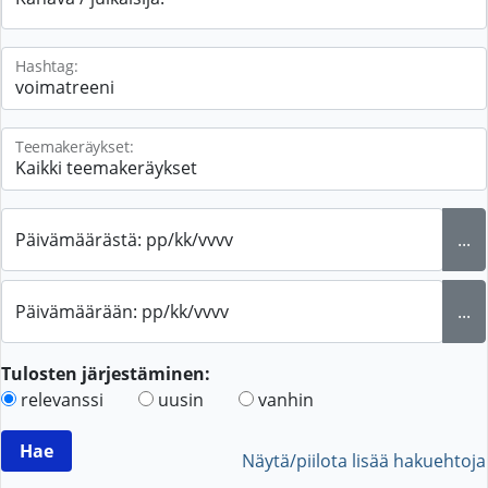
Hashtag:
Teemakeräykset:
Päivämäärästä: pp/kk/vvvv
...
Päivämäärään: pp/kk/vvvv
...
Tulosten järjestäminen:
relevanssi
uusin
vanhin
Näytä/piilota lisää hakuehtoja