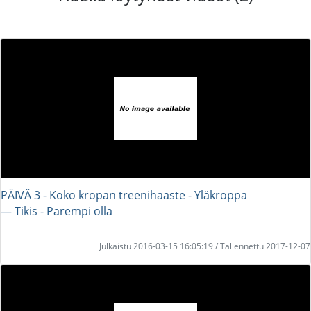
PÄIVÄ 3 - Koko kropan treenihaaste - Yläkroppa
― Tikis - Parempi olla
Julkaistu 2016-03-15 16:05:19 / Tallennettu 2017-12-07