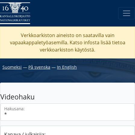
Verkkoarkiston aineisto on saatavilla vain
vapaakappaletyöasemilla. Katso
infosta
lisää tietoa
verkkoarkiston käytöstä.
Suomeksi
―
På svenska
―
In English
Videohaku
Hakusana:
Kanava / julkaisija: