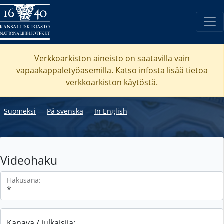
Verkkoarkiston aineisto on saatavilla vain
vapaakappaletyöasemilla. Katso
infosta
lisää tietoa
verkkoarkiston käytöstä.
Suomeksi
―
På svenska
―
In English
Videohaku
Hakusana:
Kanava / julkaisija: