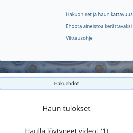
Hakuohjeet ja haun kattavuus
Ehdota aineistoa kerättäväksi
Viittausohje
Hakuehdot
Haun tulokset
Haulla löytyneet videot (1)