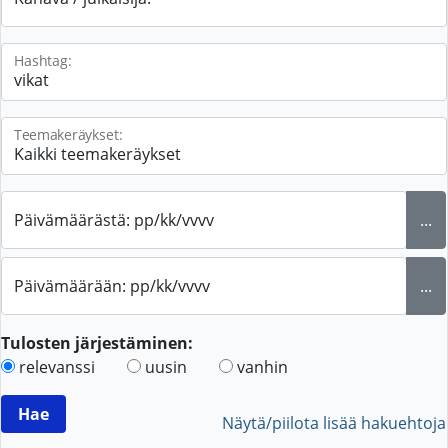
Hashtag:
Teemakeräykset:
Päivämäärästä: pp/kk/vvvv
...
Päivämäärään: pp/kk/vvvv
...
Tulosten järjestäminen:
relevanssi
uusin
vanhin
Näytä/piilota lisää hakuehtoja