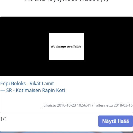
Eepi Boloks - Vikat Lainit
― SR - Kotimaisen Räpin Koti
Julkaistu 2016-10-23 10:56:41 / Tallennettu 2018-03-16
1/1
Näytä lisää