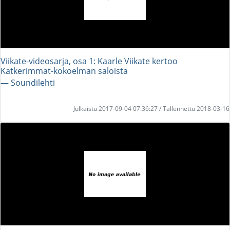
Viikate-videosarja, osa 1: Kaarle Viikate kertoo
Katkerimmat-kokoelman saloista
― Soundilehti
Julkaistu 2017-09-04 07:36:27 / Tallennettu 2018-03-16