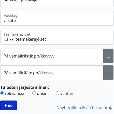
Hashtag:
Teemakeräykset:
Päivämäärästä: pp/kk/vvvv
...
Päivämäärään: pp/kk/vvvv
...
Tulosten järjestäminen:
relevanssi
uusin
vanhin
Näytä/piilota lisää hakuehtoja