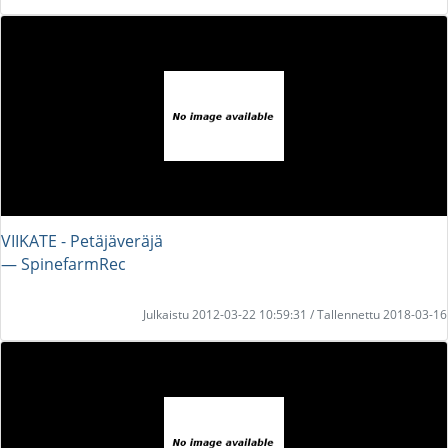
VIIKATE - Petäjäveräjä
― SpinefarmRec
Julkaistu 2012-03-22 10:59:31 / Tallennettu 2018-03-16