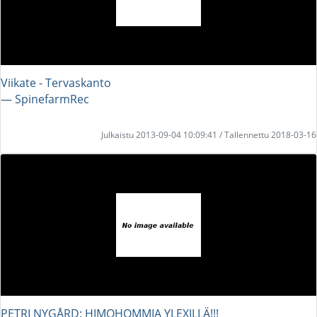
Viikate - Tervaskanto
― SpinefarmRec
Julkaistu 2013-09-04 10:09:41 / Tallennettu 2018-03-16
PETRI NYGÅRD: HIMOHOMMIA YLEXILLÄ!!!