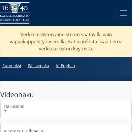
Verkkoarkiston aineisto on saatavilla vain
vapaakappaletyöasemilla. Katso
infosta
lisää tietoa
verkkoarkiston käytöstä.
Suomeksi
―
På svenska
―
In English
Videohaku
Hakusana:
Kanava / julkaisija: