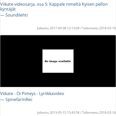
Viikate-videosarja, osa 5: Kappale nimeltä Kyisen pellon
kyntäjät
― Soundilehti
Julkaistu 2017-09-08 12:13:09 / Tallennettu 2018-03-16
Viikate - Oi Pimeys - Lyriikkavideo
― SpinefarmRec
Julkaistu 2013-05-15 15:45:58 / Tallennettu 2018-03-16