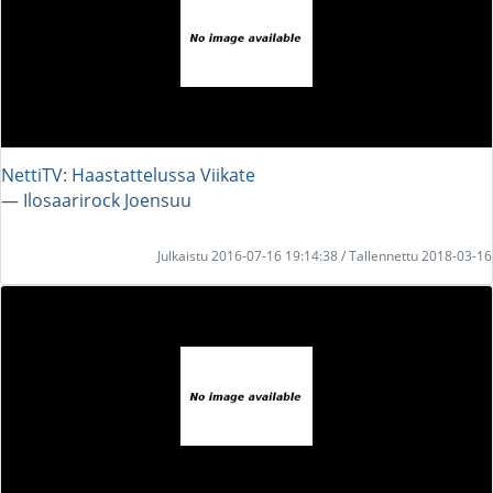
NettiTV: Haastattelussa Viikate
― Ilosaarirock Joensuu
Julkaistu 2016-07-16 19:14:38 / Tallennettu 2018-03-16