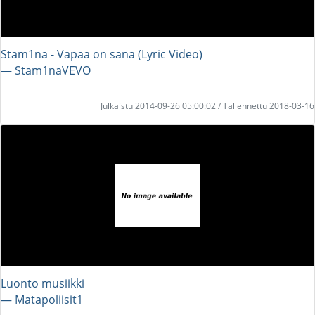
Stam1na - Vapaa on sana (Lyric Video)
― Stam1naVEVO
Julkaistu 2014-09-26 05:00:02 / Tallennettu 2018-03-16
Luonto musiikki
― Matapoliisit1