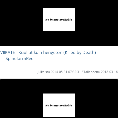
VIIKATE - Kuollut kuin hengetön (Killed by Death)
― SpinefarmRec
Julkaistu 2014-05-31 07:32:31 / Tallennettu 2018-03-16