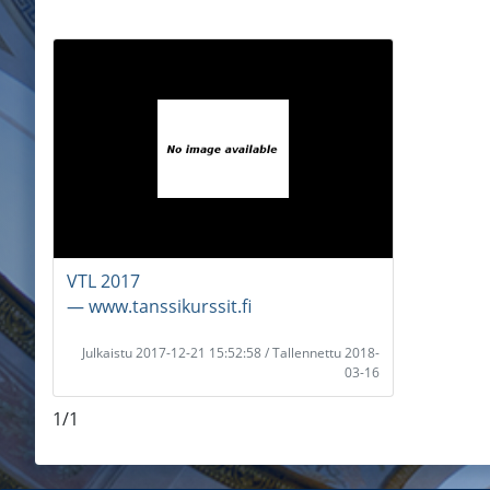
VTL 2017
― www.tanssikurssit.fi
Julkaistu 2017-12-21 15:52:58 / Tallennettu 2018-
03-16
1/1