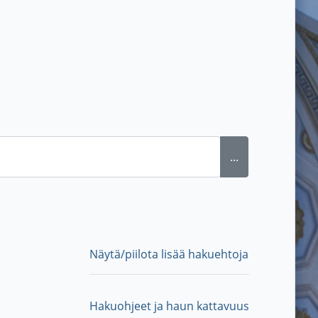
...
Näytä/piilota lisää hakuehtoja
Hakuohjeet ja haun kattavuus