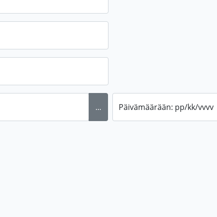
...
Päivämäärään: pp/kk/vvvv