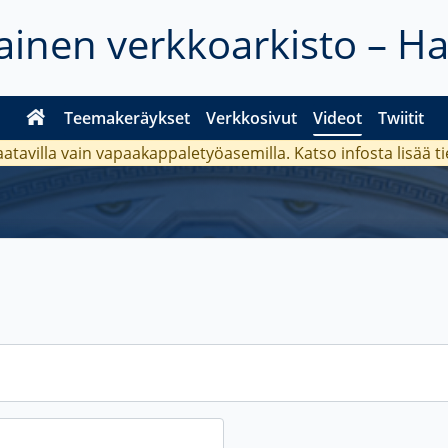
inen verkkoarkisto – H
Teemakeräykset
Verkkosivut
Videot
Twiitit
aatavilla vain vapaakappaletyöasemilla. Katso
infosta
lisää t