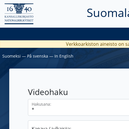
Suomala
Verkkoarkiston aineisto on s
Suomeksi
―
På svenska
―
In English
Videohaku
Hakusana:
Kanava / julkaisija: