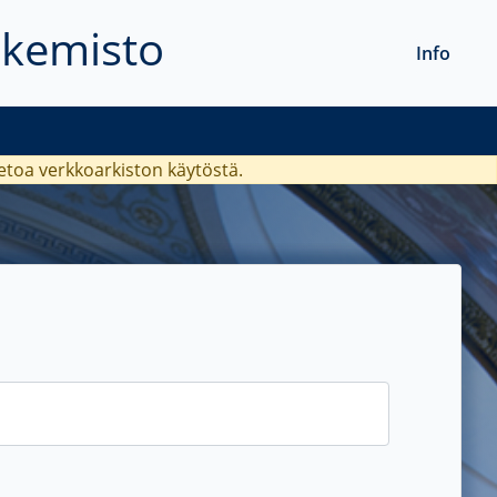
akemisto
Info
ietoa verkkoarkiston käytöstä.