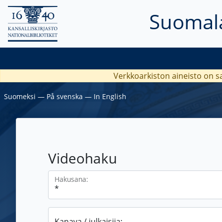
Suomala
Verkkoarkiston aineisto on s
Suomeksi
―
På svenska
―
In English
Videohaku
Hakusana:
Kanava / julkaisija: