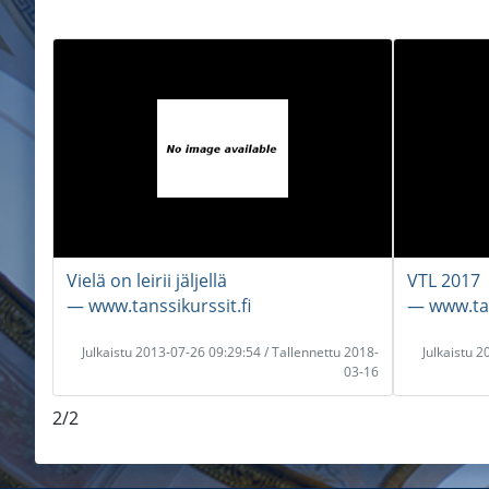
Vielä on leirii jäljellä
VTL 2017
― www.tanssikurssit.fi
― www.tan
Julkaistu 2013-07-26 09:29:54 / Tallennettu 2018-
Julkaistu 
03-16
2/2