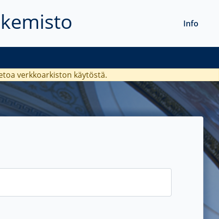
akemisto
Info
ietoa verkkoarkiston käytöstä.