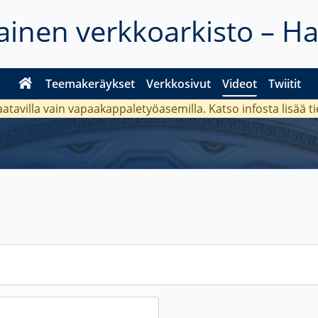
inen verkkoarkisto – H
Teemakeräykset
Verkkosivut
Videot
Twiitit
aatavilla vain vapaakappaletyöasemilla. Katso
infosta
lisää t