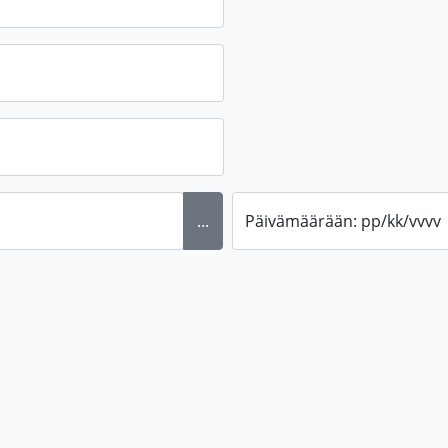
...
Päivämäärään: pp/kk/vvvv