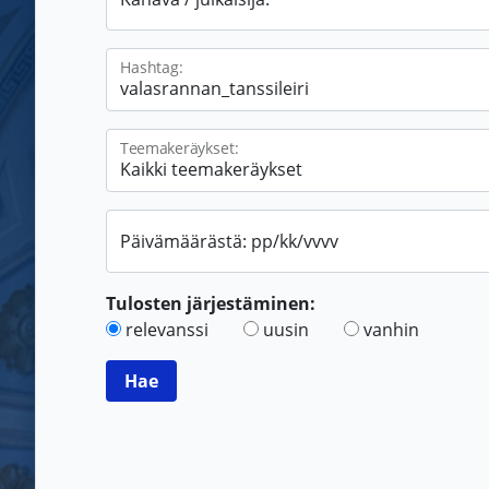
Hashtag:
Teemakeräykset:
Päivämäärästä: pp/kk/vvvv
Tulosten järjestäminen:
relevanssi
uusin
vanhin