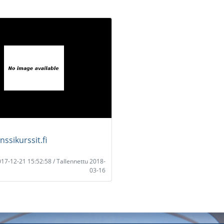
ssikurssit.fi
2017-12-21 15:52:58 / Tallennettu 2018-
03-16