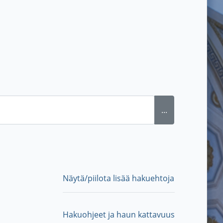
...
Näytä/piilota lisää hakuehtoja
Hakuohjeet ja haun kattavuus