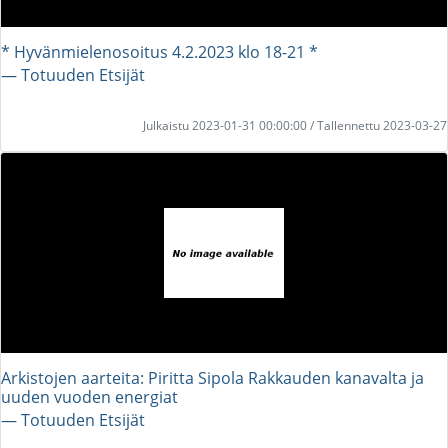
* Hyvänmielenosoitus 4.2.2023 klo 18-21 *
― Totuuden Etsijät
Julkaistu 2023-01-31 00:00:00 / Tallennettu 2023-03-27
Arkistojen aarteita: Piritta Sipola Rakkauden kanavalta ja
uuden vuoden energiat
― Totuuden Etsijät