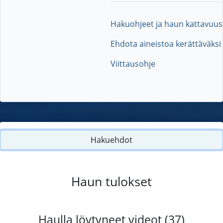
Hakuohjeet ja haun kattavuus
Ehdota aineistoa kerättäväksi
Viittausohje
Hakuehdot
Haun tulokset
Haulla löytyneet videot (37)