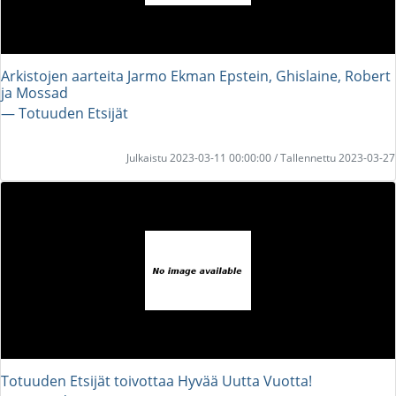
Arkistojen aarteita Jarmo Ekman Epstein, Ghislaine, Robert
ja Mossad
― Totuuden Etsijät
Julkaistu 2023-03-11 00:00:00 / Tallennettu 2023-03-27
Totuuden Etsijät toivottaa Hyvää Uutta Vuotta!