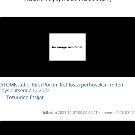
ATOMIstudio: Kirsi Portin: Kotilosta perhoseksi - miten
löysin itseni 7.12.2022
― Totuuden Etsijät
Julkaistu 2022-12-07 00:00:00 / Tallennettu 2023-03-27