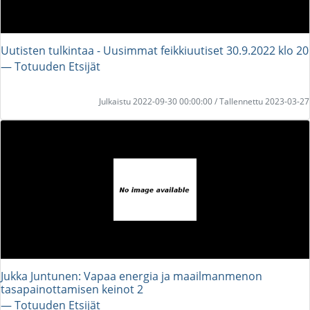
Uutisten tulkintaa - Uusimmat feikkiuutiset 30.9.2022 klo 20
― Totuuden Etsijät
Julkaistu 2022-09-30 00:00:00 / Tallennettu 2023-03-27
Jukka Juntunen: Vapaa energia ja maailmanmenon
tasapainottamisen keinot 2
― Totuuden Etsijät