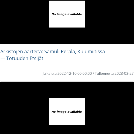
Arkistojen aarteita: Samuli Perälä, Kuu miitissä
― Totuuden Etsijät
Julkaistu 2022-12-10 00:00:00 / Tallennettu 2023-03-27