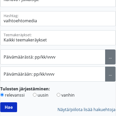
Hashtag:
Teemakeräykset:
Päivämäärästä: pp/kk/vvvv
...
Päivämäärään: pp/kk/vvvv
...
Tulosten järjestäminen:
relevanssi
uusin
vanhin
Näytä/piilota lisää hakuehtoja