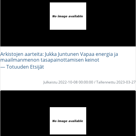
Arkistojen aarteita: Jukka Juntunen Vapaa energia ja
maailmanmenon tasapainottamisen keinot
― Totuuden Etsijät
Julkaistu 2022-10-08 00:00:00 / Tallennettu 2023-03-27