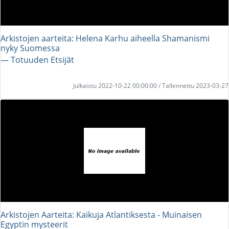
Arkistojen aarteita: Helena Karhu aiheella Shamanismi
nyky Suomessa
― Totuuden Etsijät
Julkaistu 2022-10-22 00:00:00 / Tallennettu 2023-03-27
Arkistojen Aarteita: Kaikuja Atlantiksesta - Muinaisen
Egyptin mysteerit