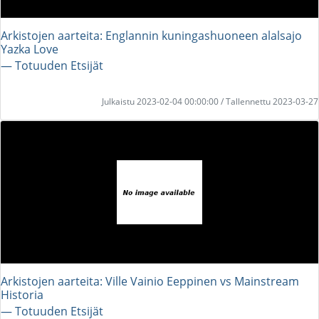
Arkistojen aarteita: Englannin kuningashuoneen alalsajo
Yazka Love
― Totuuden Etsijät
Julkaistu 2023-02-04 00:00:00 / Tallennettu 2023-03-27
Arkistojen aarteita: Ville Vainio Eeppinen vs Mainstream
Historia
― Totuuden Etsijät