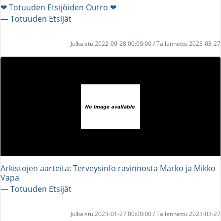
❤ Totuuden Etsijöiden Outro ❤
― Totuuden Etsijät
Julkaistu 2022-09-28 00:00:00 / Tallennettu 2023-03-27
Arkistojen aarteita: Terveysinfo ravinnosta Marko ja Mikko
Vapa
― Totuuden Etsijät
Julkaistu 2023-01-27 00:00:00 / Tallennettu 2023-03-27