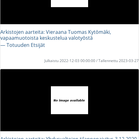
Arkistojen aarteita: Vieraana Tuomas Kytömäki,
vapaamuotoista keskustelua valotyöstä
― Totuuden Etsijät
Julkaistu 2022-12-03 00:00:00 / Tallennettu 2023-03-27
Arkistojen aarteita: Yhdysvaltojen tilannepaivitys 3 12 2020