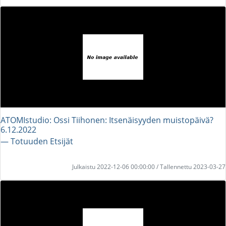
ATOMIstudio: Ossi Tiihonen: Itsenäisyyden muistopäivä?
6.12.2022
― Totuuden Etsijät
Julkaistu 2022-12-06 00:00:00 / Tallennettu 2023-03-27