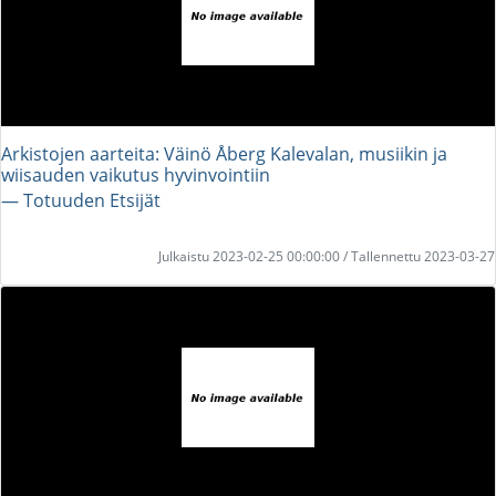
Arkistojen aarteita: Väinö Åberg Kalevalan, musiikin ja
wiisauden vaikutus hyvinvointiin
― Totuuden Etsijät
Julkaistu 2023-02-25 00:00:00 / Tallennettu 2023-03-27