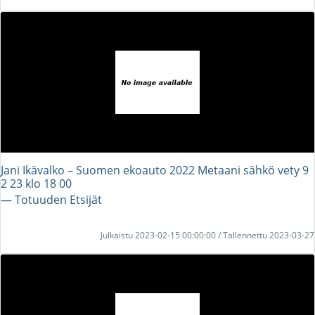
Jani Ikävalko – Suomen ekoauto 2022 Metaani sähkö vety 9
2 23 klo 18 00
― Totuuden Etsijät
Julkaistu 2023-02-15 00:00:00 / Tallennettu 2023-03-27