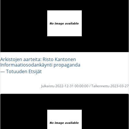
Arkistojen aarteita: Risto Kantonen
Informaatiosodankäynti propaganda
― Totuuden Etsijät
Julkaistu 2022-12-31 00:00:00 / Tallennettu 2023-03-27