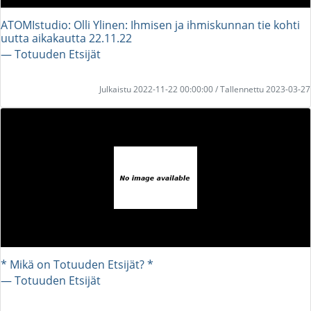
ATOMIstudio: Olli Ylinen: Ihmisen ja ihmiskunnan tie kohti
uutta aikakautta 22.11.22
― Totuuden Etsijät
Julkaistu 2022-11-22 00:00:00 / Tallennettu 2023-03-27
* Mikä on Totuuden Etsijät? *
― Totuuden Etsijät