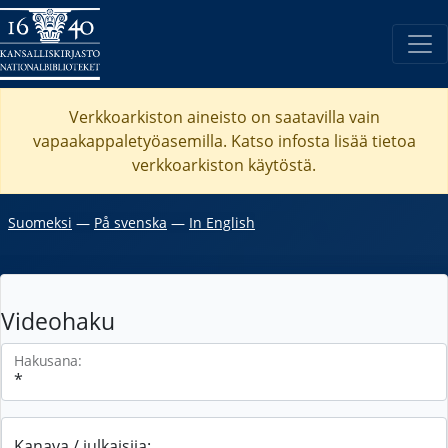
Verkkoarkiston aineisto on saatavilla vain
vapaakappaletyöasemilla. Katso
infosta
lisää tietoa
verkkoarkiston käytöstä.
Suomeksi
―
På svenska
―
In English
Videohaku
Hakusana:
Kanava / julkaisija: