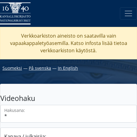
Verkkoarkiston aineisto on saatavilla vain
vapaakappaletyöasemilla. Katso
infosta
lisää tietoa
verkkoarkiston käytöstä.
Suomeksi
―
På svenska
―
In English
Videohaku
Hakusana:
Kanava / julkaisija: