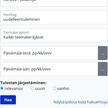
Hashtag:
Teemakeräykset:
Päivämäärästä: pp/kk/vvvv
...
Päivämäärään: pp/kk/vvvv
...
Tulosten järjestäminen:
relevanssi
uusin
vanhin
Näytä/piilota lisää hakuehtoja