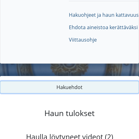
Hakuohjeet ja haun kattavuus
Ehdota aineistoa kerättäväksi
Viittausohje
Hakuehdot
Haun tulokset
Haulla löytyneet videot (2)