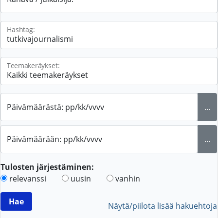
Hashtag:
Teemakeräykset:
Päivämäärästä: pp/kk/vvvv
...
Päivämäärään: pp/kk/vvvv
...
Tulosten järjestäminen:
relevanssi
uusin
vanhin
Näytä/piilota lisää hakuehtoja