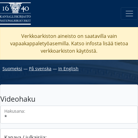
Verkkoarkiston aineisto on saatavilla vain
vapaakappaletyöasemilla. Katso
infosta
lisää tietoa
verkkoarkiston käytöstä.
Suomeksi
―
På svenska
―
In English
Videohaku
Hakusana:
Kanava / julkaisija: