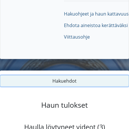
Hakuohjeet ja haun kattavuus
Ehdota aineistoa kerättäväksi
Viittausohje
Hakuehdot
Haun tulokset
Haulla löytyneet videot (3)