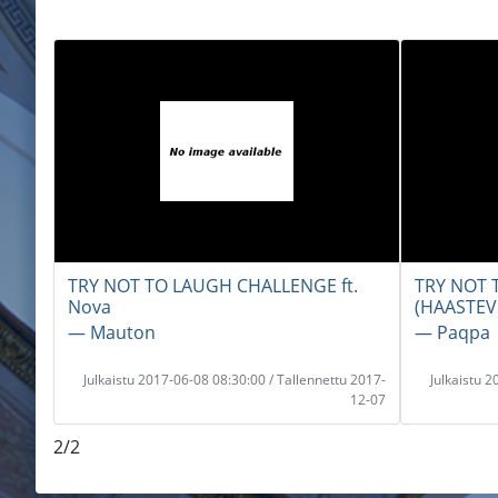
TRY NOT TO LAUGH CHALLENGE ft.
TRY NOT 
Nova
(HAASTEV
― Mauton
― Paqpa
Julkaistu 2017-06-08 08:30:00 / Tallennettu 2017-
Julkaistu 
12-07
2/2