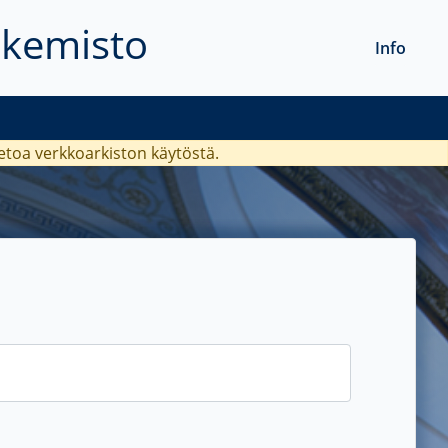
akemisto
Info
ietoa verkkoarkiston käytöstä.