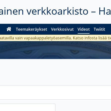
inen verkkoarkisto – H
Teemakeräykset
Verkkosivut
Videot
Twiitit
aatavilla vain vapaakappaletyöasemilla. Katso
infosta
lisää t