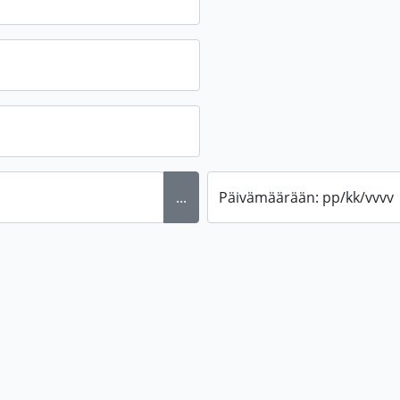
...
Päivämäärään: pp/kk/vvvv