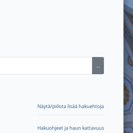
...
Näytä/piilota lisää hakuehtoja
Hakuohjeet ja haun kattavuus