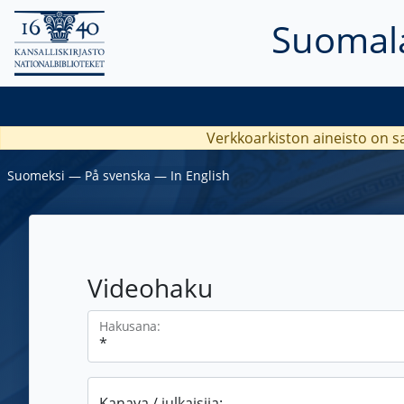
Suomala
Verkkoarkiston aineisto on s
Suomeksi
―
På svenska
―
In English
Videohaku
Hakusana:
Kanava / julkaisija: