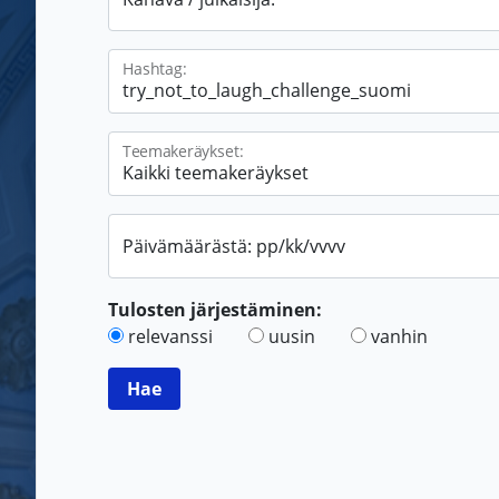
Hashtag:
Teemakeräykset:
Päivämäärästä: pp/kk/vvvv
Tulosten järjestäminen:
relevanssi
uusin
vanhin