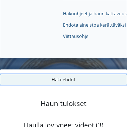
Hakuohjeet ja haun kattavuus
Ehdota aineistoa kerättäväksi
Viittausohje
Hakuehdot
Haun tulokset
Haulla löytyneet videot (3)