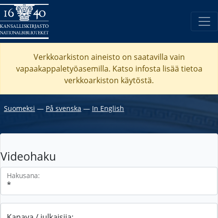
Verkkoarkiston aineisto on saatavilla vain
vapaakappaletyöasemilla. Katso
infosta
lisää tietoa
verkkoarkiston käytöstä.
Suomeksi
―
På svenska
―
In English
Videohaku
Hakusana:
Kanava / julkaisija: