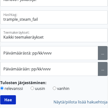
Hashtag:
Teemakeräykset:
Päivämäärästä: pp/kk/vvvv
...
Päivämäärään: pp/kk/vvvv
...
Tulosten järjestäminen:
relevanssi
uusin
vanhin
Näytä/piilota lisää hakuehtoja