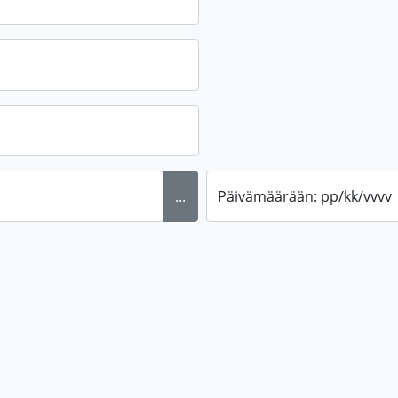
...
Päivämäärään: pp/kk/vvvv