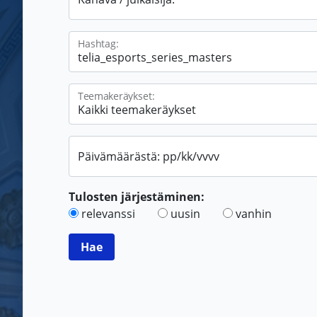
Hashtag:
Teemakeräykset:
Päivämäärästä: pp/kk/vvvv
Tulosten järjestäminen:
relevanssi
uusin
vanhin