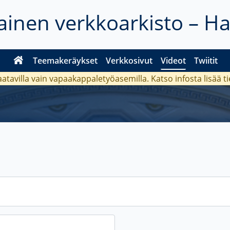
inen verkkoarkisto – H
Teemakeräykset
Verkkosivut
Videot
Twiitit
aatavilla vain vapaakappaletyöasemilla. Katso
infosta
lisää t