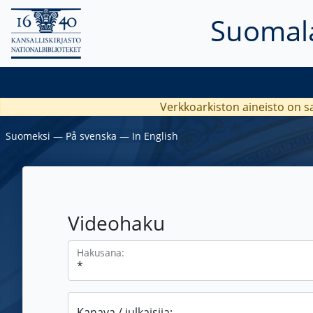
Suomala
Verkkoarkiston aineisto on s
Suomeksi
―
På svenska
―
In English
Videohaku
Hakusana:
Kanava / julkaisija: