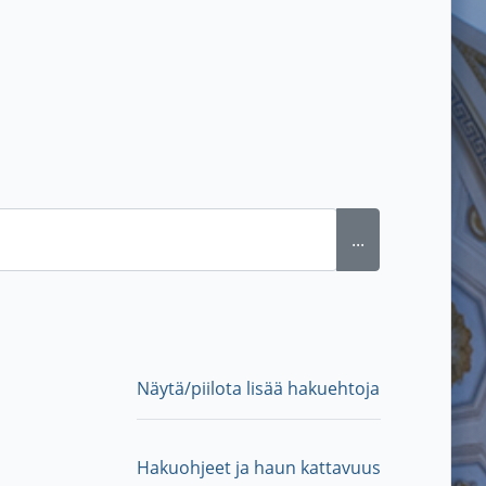
...
Näytä/piilota lisää hakuehtoja
Hakuohjeet ja haun kattavuus