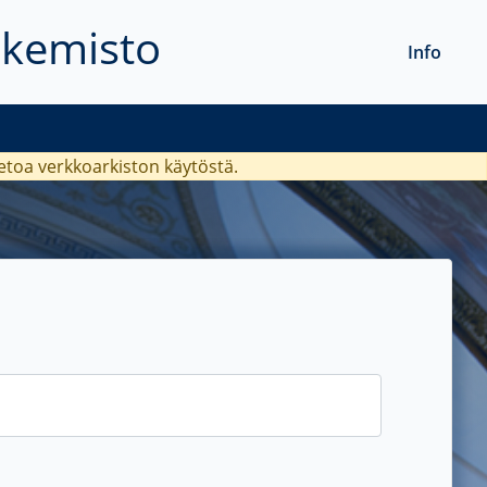
akemisto
Info
ietoa verkkoarkiston käytöstä.