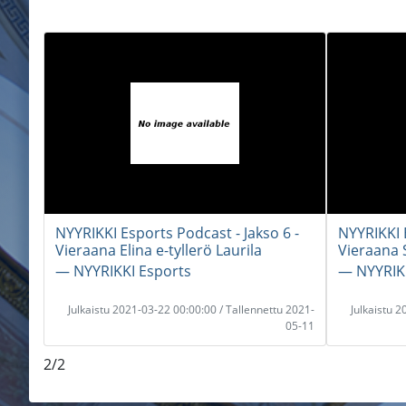
NYYRIKKI Esports Podcast - Jakso 6 -
NYYRIKKI E
Vieraana Elina e-tyllerö Laurila
Vieraana 
― NYYRIKKI Esports
― NYYRIKK
Julkaistu 2021-03-22 00:00:00 / Tallennettu 2021-
Julkaistu 
05-11
2/2