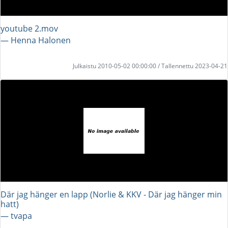
youtube 2.mov
― Henna Halonen
Julkaistu 2010-05-02 00:00:00 / Tallennettu 2023-04-21
Där jag hänger en lapp (Norlie & KKV - Där jag hänger min
hatt)
― tvapa