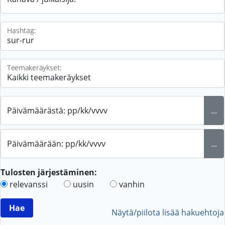
Hashtag:
Teemakeräykset:
Päivämäärästä: pp/kk/vvvv
...
Päivämäärään: pp/kk/vvvv
...
Tulosten järjestäminen:
relevanssi
uusin
vanhin
Näytä/piilota lisää hakuehtoja