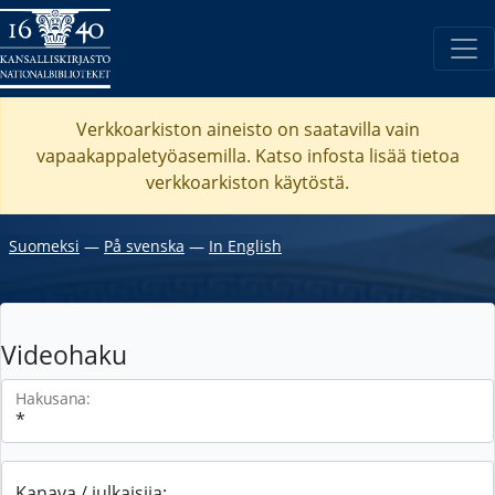
Verkkoarkiston aineisto on saatavilla vain
vapaakappaletyöasemilla. Katso
infosta
lisää tietoa
verkkoarkiston käytöstä.
Suomeksi
―
På svenska
―
In English
Videohaku
Hakusana:
Kanava / julkaisija: