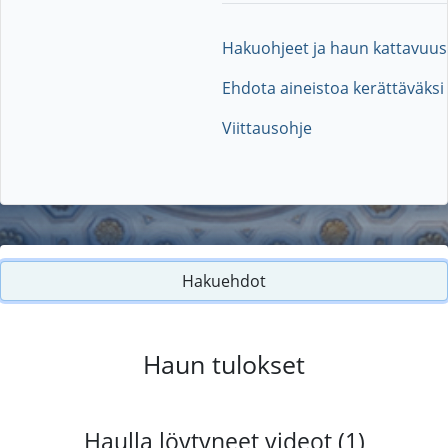
Hakuohjeet ja haun kattavuus
Ehdota aineistoa kerättäväksi
Viittausohje
Hakuehdot
Haun tulokset
Haulla löytyneet videot (1)