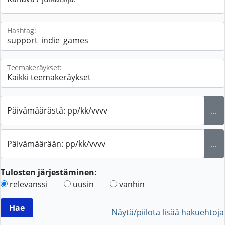
Hashtag:
Teemakeräykset:
Päivämäärästä: pp/kk/vvvv
...
Päivämäärään: pp/kk/vvvv
...
Tulosten järjestäminen:
relevanssi
uusin
vanhin
Näytä/piilota lisää hakuehtoja