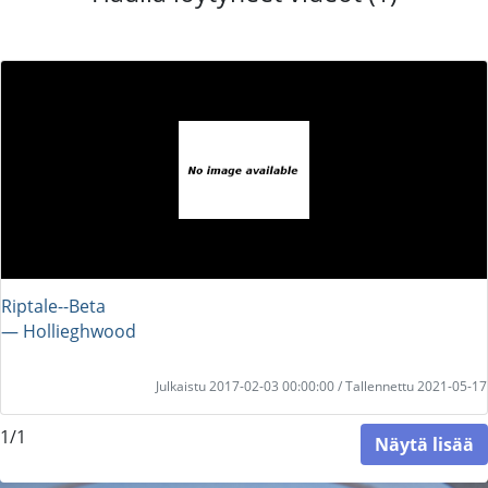
Riptale--Beta
― Hollieghwood
Julkaistu 2017-02-03 00:00:00 / Tallennettu 2021-05-17
1/1
Näytä lisää