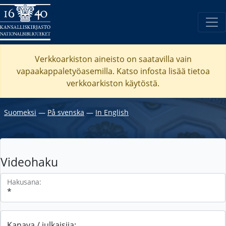
Verkkoarkiston aineisto on saatavilla vain
vapaakappaletyöasemilla. Katso
infosta
lisää tietoa
verkkoarkiston käytöstä.
Suomeksi
―
På svenska
―
In English
Videohaku
Hakusana:
Kanava / julkaisija: