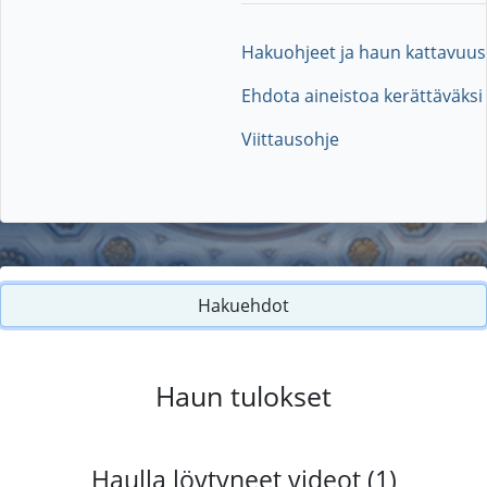
Hakuohjeet ja haun kattavuus
Ehdota aineistoa kerättäväksi
Viittausohje
Hakuehdot
Haun tulokset
Haulla löytyneet videot (1)