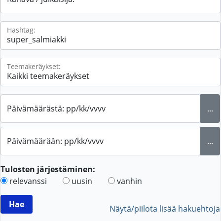
Hashtag:
Teemakeräykset:
Päivämäärästä: pp/kk/vvvv
...
Päivämäärään: pp/kk/vvvv
...
Tulosten järjestäminen:
relevanssi
uusin
vanhin
Näytä/piilota lisää hakuehtoja