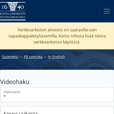
Verkkoarkiston aineisto on saatavilla vain
vapaakappaletyöasemilla. Katso
infosta
lisää tietoa
verkkoarkiston käytöstä.
Suomeksi
―
På svenska
―
In English
Videohaku
Hakusana:
Kanava / julkaisija: