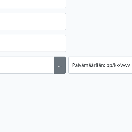
...
Päivämäärään: pp/kk/vvvv