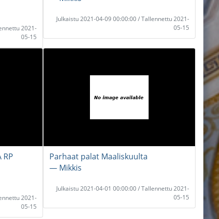
Julkaistu 2021-04-09 00:00:00 / Tallennettu 2021-
05-15
lennettu 2021-
05-15
A RP
Parhaat palat Maaliskuulta
― Mikkis
Julkaistu 2021-04-01 00:00:00 / Tallennettu 2021-
05-15
lennettu 2021-
05-15