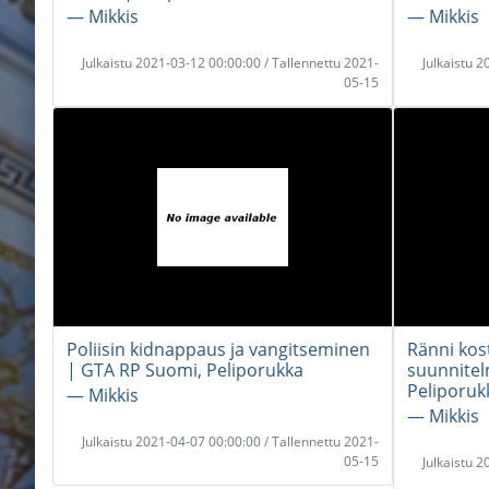
― Mikkis
― Mikkis
Julkaistu 2021-03-12 00:00:00 / Tallennettu 2021-
Julkaistu 
05-15
Poliisin kidnappaus ja vangitseminen
Ränni kos
| GTA RP Suomi, Peliporukka
suunnitel
Peliporuk
― Mikkis
― Mikkis
Julkaistu 2021-04-07 00:00:00 / Tallennettu 2021-
05-15
Julkaistu 