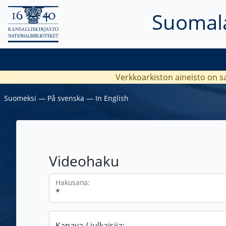
Suomala
Verkkoarkiston aineisto on s
Suomeksi
―
På svenska
―
In English
Videohaku
Hakusana:
Kanava / julkaisija: