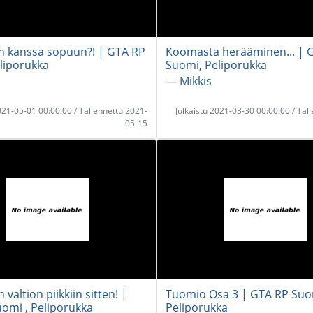
en kanssa sopuun?! | GTA RP
Koomasta herääminen... | 
liporukka
Suomi, Peliporukka
― Mikkis
2021-05-01 00:00:00 / Tallennettu 2021-
Julkaistu 2021-03-30 00:00:00 / Tal
05-15
 valtion piikkiin sitten! |
Tuomio Osa 3 | GTA RP Suo
omi , Peliporukka
Peliporukka