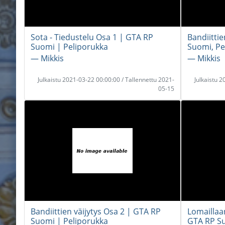
Sota - Tiedustelu Osa 1 | GTA RP
Bandiitti
Suomi | Peliporukka
Suomi, Pe
― Mikkis
― Mikkis
Julkaistu 2021-03-22 00:00:00 / Tallennettu 2021-
Julkaistu 
05-15
Bandiittien väijytys Osa 2 | GTA RP
Lomaillaan
Suomi | Peliporukka
GTA RP Su