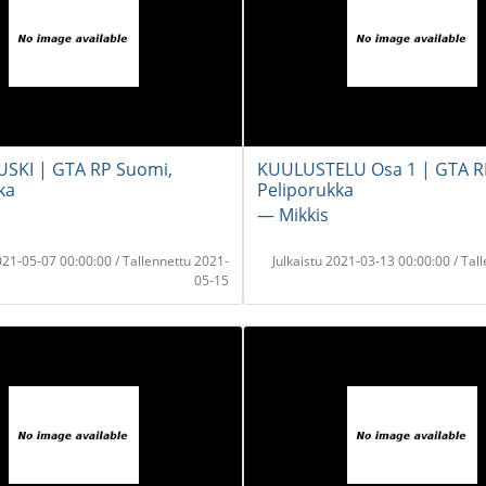
SKI | GTA RP Suomi,
KUULUSTELU Osa 1 | GTA R
ka
Peliporukka
― Mikkis
2021-05-07 00:00:00 / Tallennettu 2021-
Julkaistu 2021-03-13 00:00:00 / Tal
05-15