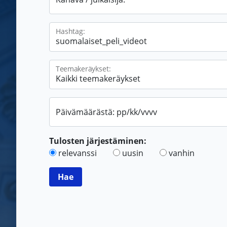
Hashtag:
Teemakeräykset:
Päivämäärästä: pp/kk/vvvv
Tulosten järjestäminen:
relevanssi
uusin
vanhin