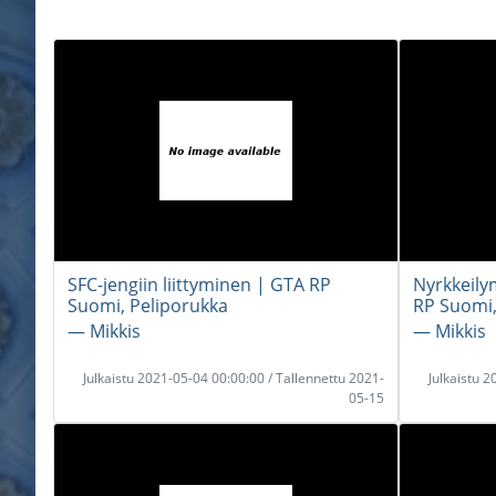
SFC-jengiin liittyminen | GTA RP
Nyrkkeily
Suomi, Peliporukka
RP Suomi,
― Mikkis
― Mikkis
Julkaistu 2021-05-04 00:00:00 / Tallennettu 2021-
Julkaistu 
05-15