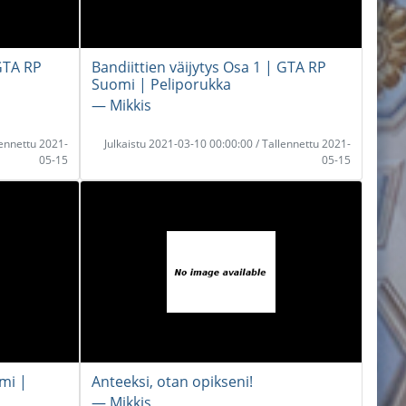
GTA RP
Bandiittien väijytys Osa 1 | GTA RP
Suomi | Peliporukka
― Mikkis
lennettu 2021-
Julkaistu 2021-03-10 00:00:00 / Tallennettu 2021-
05-15
05-15
mi |
Anteeksi, otan opikseni!
― Mikkis