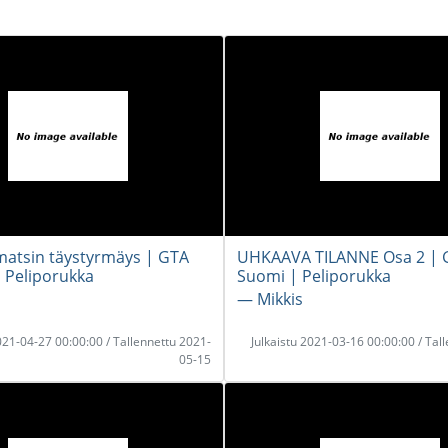
matsin täystyrmäys | GTA
UHKAAVA TILANNE Osa 2 | 
 Peliporukka
Suomi | Peliporukka
― Mikkis
2021-04-27 00:00:00 / Tallennettu 2021-
Julkaistu 2021-03-16 00:00:00 / Tal
05-15