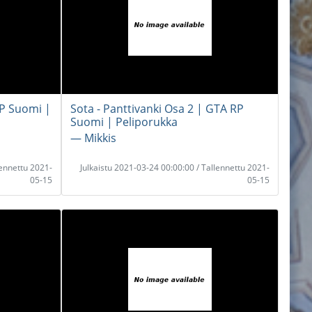
P Suomi |
Sota - Panttivanki Osa 2 | GTA RP
Suomi | Peliporukka
― Mikkis
lennettu 2021-
Julkaistu 2021-03-24 00:00:00 / Tallennettu 2021-
05-15
05-15