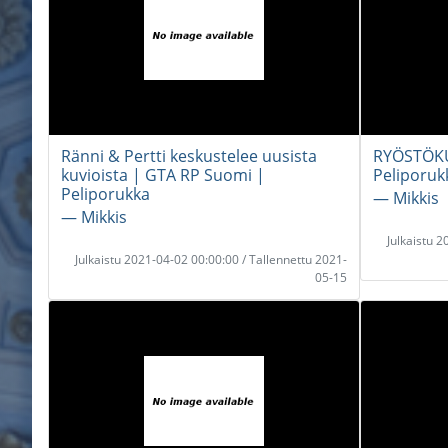
Ränni & Pertti keskustelee uusista
RYÖSTÖKU
kuvioista | GTA RP Suomi |
Peliporuk
Peliporukka
― Mikkis
― Mikkis
Julkaistu 
Julkaistu 2021-04-02 00:00:00 / Tallennettu 2021-
05-15