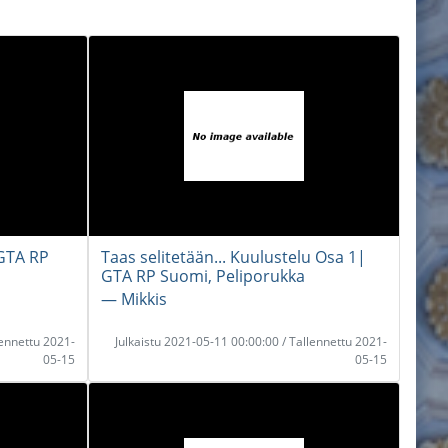
GTA RP
Taas selitetään... Kuulustelu Osa 1|
GTA RP Suomi, Peliporukka
― Mikkis
lennettu 2021-
Julkaistu 2021-05-11 00:00:00 / Tallennettu 2021-
05-15
05-15