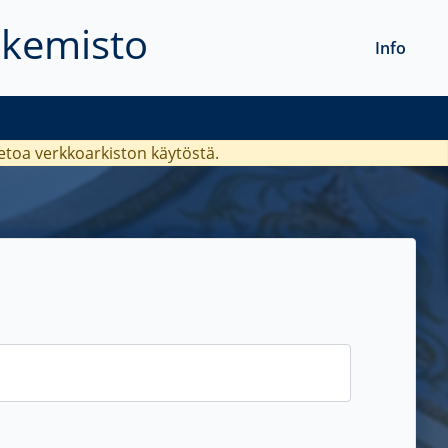
akemisto
Info
ietoa verkkoarkiston käytöstä.