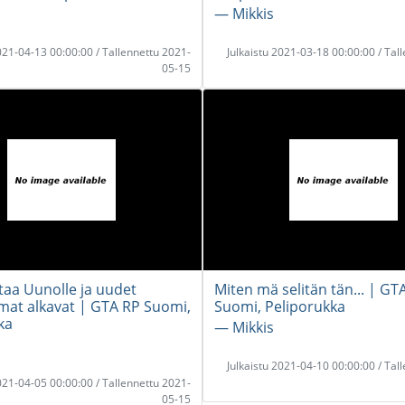
― Mikkis
2021-04-13 00:00:00 / Tallennettu 2021-
Julkaistu 2021-03-18 00:00:00 / Tal
05-15
taa Uunolle ja uudet
Miten mä selitän tän... | GT
mat alkavat | GTA RP Suomi,
Suomi, Peliporukka
ka
― Mikkis
Julkaistu 2021-04-10 00:00:00 / Tal
2021-04-05 00:00:00 / Tallennettu 2021-
05-15