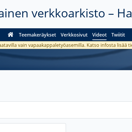
inen verkkoarkisto – H
Teemakeräykset
Verkkosivut
Videot
Twiitit
aatavilla vain vapaakappaletyöasemilla. Katso
infosta
lisää t