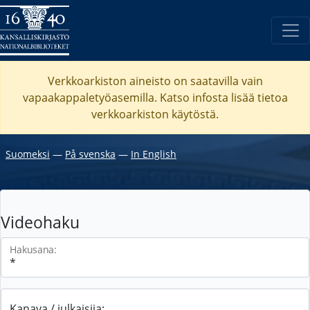
Verkkoarkiston aineisto on saatavilla vain
vapaakappaletyöasemilla. Katso
infosta
lisää tietoa
verkkoarkiston käytöstä.
Suomeksi
―
På svenska
―
In English
Videohaku
Hakusana:
Kanava / julkaisija: