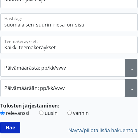
Hashtag:
Teemakeräykset:
Päivämäärästä: pp/kk/vvvv
...
Päivämäärään: pp/kk/vvvv
...
Tulosten järjestäminen:
relevanssi
uusin
vanhin
Näytä/piilota lisää hakuehtoja