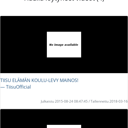
TIISU ELÄMÄN KOULU-LEVY MAINOS!
― TiisuOfficial
Julkaistu 2015-08-24 08:47:45 / Tallennettu 2018-03-16