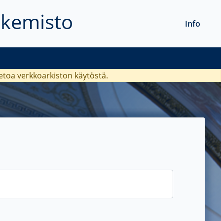
akemisto
Info
ietoa verkkoarkiston käytöstä.