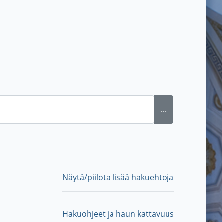
...
Näytä/piilota lisää hakuehtoja
Hakuohjeet ja haun kattavuus