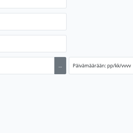
...
Päivämäärään: pp/kk/vvvv