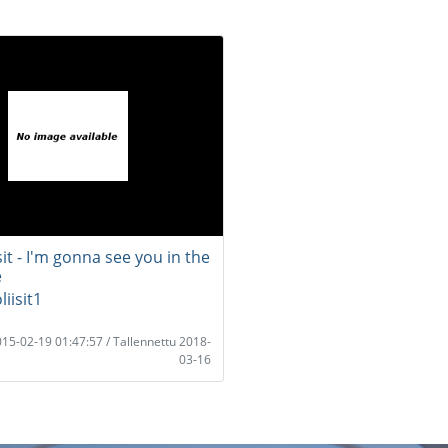
it - I'm gonna see you in the
e
iisit1
2015-02-19 01:47:57 / Tallennettu 2018-
03-16