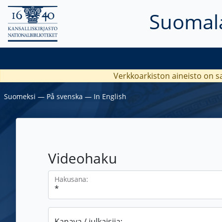
Suomala
Verkkoarkiston aineisto on s
Suomeksi
―
På svenska
―
In English
Videohaku
Hakusana:
Kanava / julkaisija: