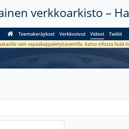
inen verkkoarkisto – H
Teemakeräykset
Verkkosivut
Videot
Twiitit
aatavilla vain vapaakappaletyöasemilla. Katso
infosta
lisää t