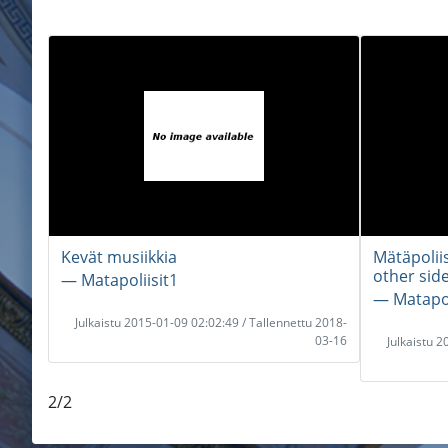
Kevät musiikkia
Mätäpoliis
other sid
― Matapoliisit1
― Matapol
Julkaistu 2015-01-09 02:02:49 / Tallennettu 2018-
03-16
Julkaistu 
2/2