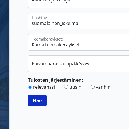
Hashtag:
Teemakeräykset:
Päivämäärästä: pp/kk/vvvv
Tulosten järjestäminen:
relevanssi
uusin
vanhin