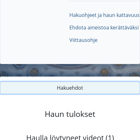
Hakuohjeet ja haun kattavuus
Ehdota aineistoa kerättäväksi
Viittausohje
Hakuehdot
Haun tulokset
Haulla löytyneet videot (1)