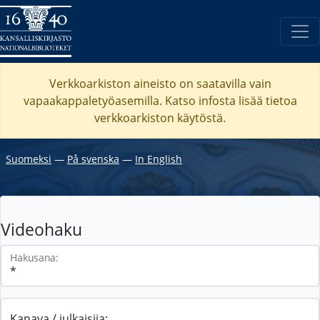
Verkkoarkiston aineisto on saatavilla vain
vapaakappaletyöasemilla. Katso
infosta
lisää tietoa
verkkoarkiston käytöstä.
Suomeksi
―
På svenska
―
In English
Videohaku
Hakusana:
Kanava / julkaisija: