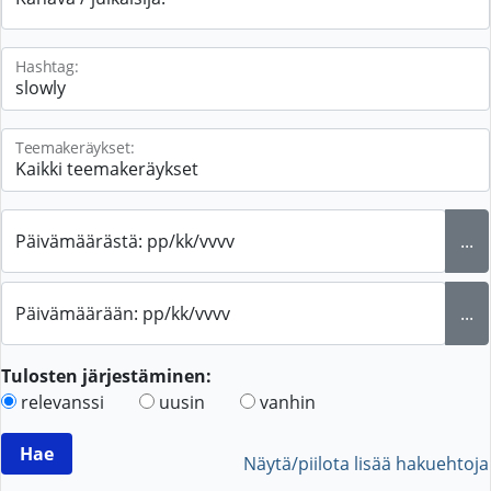
Hashtag:
Teemakeräykset:
Päivämäärästä: pp/kk/vvvv
...
Päivämäärään: pp/kk/vvvv
...
Tulosten järjestäminen:
relevanssi
uusin
vanhin
Näytä/piilota lisää hakuehtoja