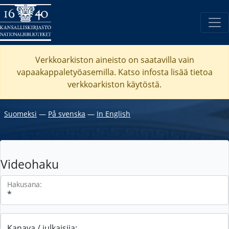
Verkkoarkiston aineisto on saatavilla vain
vapaakappaletyöasemilla. Katso
infosta
lisää tietoa
verkkoarkiston käytöstä.
Suomeksi
―
På svenska
―
In English
Videohaku
Hakusana:
Kanava / julkaisija: