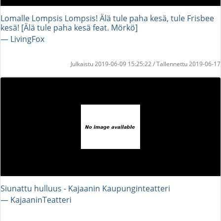
Lomalle Lompsis Lompsis! Älä tule paha kesä, tule Frisbee
kesä! [Älä tule paha kesä feat. Mörkö]
― LivingFox
Julkaistu 2019-06-09 15:25:22 / Tallennettu 2019-06-17
Siunattu hulluus - Kajaanin Kaupunginteatteri
― KajaaninTeatteri