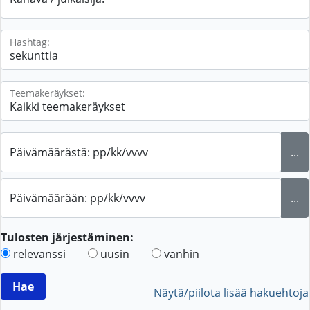
Hashtag:
Teemakeräykset:
Päivämäärästä: pp/kk/vvvv
...
Päivämäärään: pp/kk/vvvv
...
Tulosten järjestäminen:
relevanssi
uusin
vanhin
Näytä/piilota lisää hakuehtoja