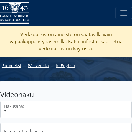
Verkkoarkiston aineisto on saatavilla vain
vapaakappaletyöasemilla. Katso
infosta
lisää tietoa
verkkoarkiston käytöstä.
Suomeksi
―
På svenska
―
In English
Videohaku
Hakusana:
Kanava / julkaisija: