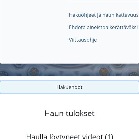
Hakuohjeet ja haun kattavuus
Ehdota aineistoa kerättäväksi
Viittausohje
Hakuehdot
Haun tulokset
Haulla löytyneet videot (1)