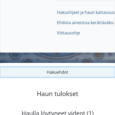
Hakuohjeet ja haun kattavuus
Ehdota aineistoa kerättäväksi
Viittausohje
Hakuehdot
Haun tulokset
Haulla löytyneet videot (1)