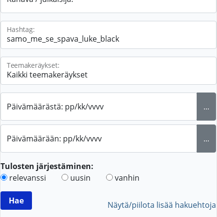
Hashtag:
Teemakeräykset:
Päivämäärästä: pp/kk/vvvv
...
Päivämäärään: pp/kk/vvvv
...
Tulosten järjestäminen:
relevanssi
uusin
vanhin
Näytä/piilota lisää hakuehtoja