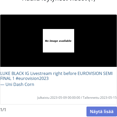
LUKE BLACK IG Livestream right before EUROVISION SEMI
FINAL 1 #eurovision2023
― Uni Dash Corn
Julkaistu 2023-05-09 00:00:00 / Tallennettu 2023-05-15
1/1
Näytä lisää