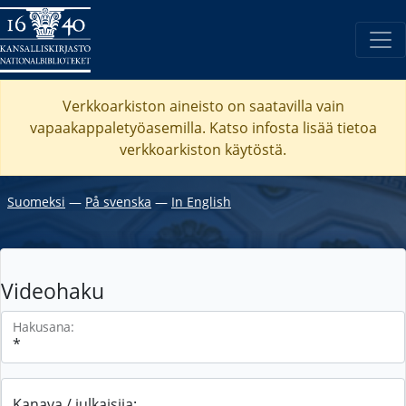
Verkkoarkiston aineisto on saatavilla vain
vapaakappaletyöasemilla. Katso
infosta
lisää tietoa
verkkoarkiston käytöstä.
Suomeksi
―
På svenska
―
In English
Videohaku
Hakusana:
Kanava / julkaisija: