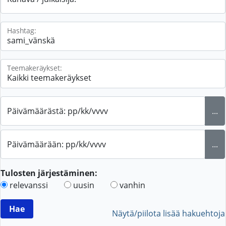
Hashtag:
Teemakeräykset:
Päivämäärästä: pp/kk/vvvv
...
Päivämäärään: pp/kk/vvvv
...
Tulosten järjestäminen:
relevanssi
uusin
vanhin
Näytä/piilota lisää hakuehtoja