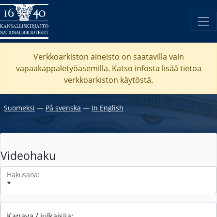
Verkkoarkiston aineisto on saatavilla vain
vapaakappaletyöasemilla. Katso
infosta
lisää tietoa
verkkoarkiston käytöstä.
Suomeksi
―
På svenska
―
In English
Videohaku
Hakusana:
Kanava / julkaisija: