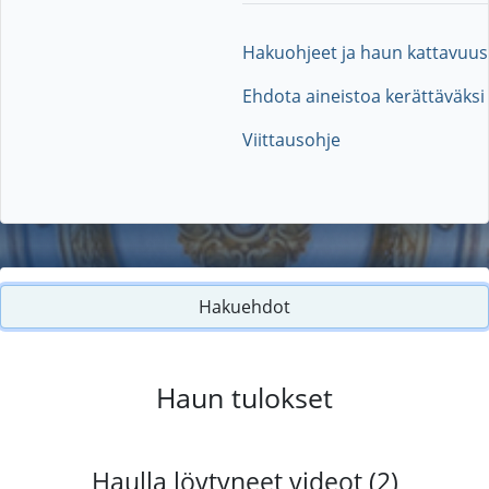
Hakuohjeet ja haun kattavuus
Ehdota aineistoa kerättäväksi
Viittausohje
Hakuehdot
Haun tulokset
Haulla löytyneet videot (2)