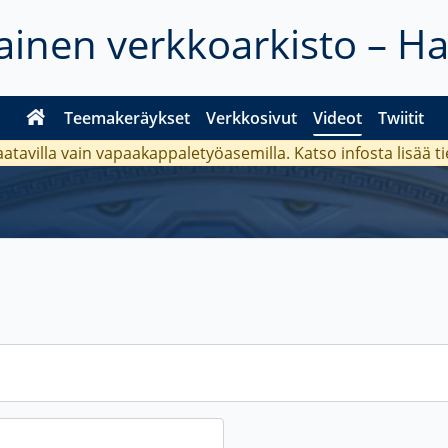
inen verkkoarkisto – H
Teemakeräykset
Verkkosivut
Videot
Twiitit
aatavilla vain vapaakappaletyöasemilla. Katso
infosta
lisää t