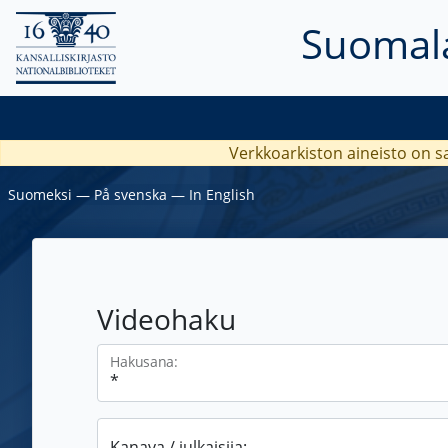
Suomala
Verkkoarkiston aineisto on s
Suomeksi
―
På svenska
―
In English
Videohaku
Hakusana:
Kanava / julkaisija: