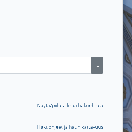
...
Näytä/piilota lisää hakuehtoja
Hakuohjeet ja haun kattavuus