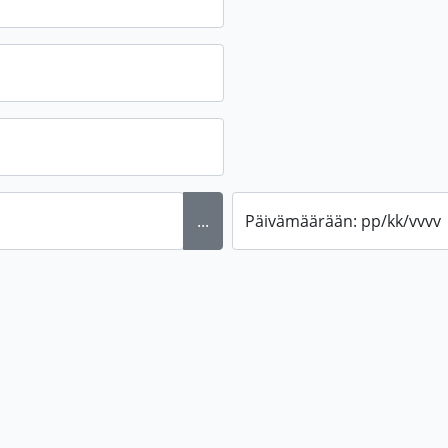
...
Päivämäärään: pp/kk/vvvv