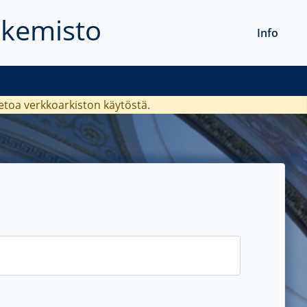
akemisto
Info
ietoa verkkoarkiston käytöstä.