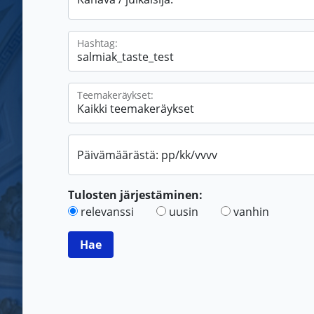
Hashtag:
Teemakeräykset:
Päivämäärästä: pp/kk/vvvv
Tulosten järjestäminen:
relevanssi
uusin
vanhin