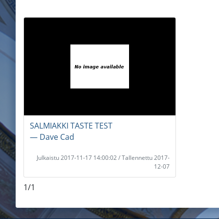
SALMIAKKI TASTE TEST
― Dave Cad
Julkaistu 2017-11-17 14:00:02 / Tallennettu 2017-
12-07
1/1