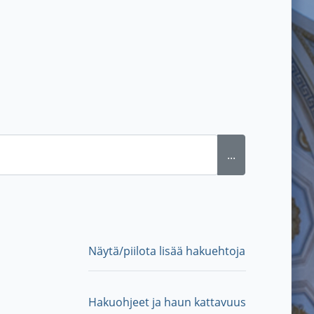
...
Näytä/piilota lisää hakuehtoja
Hakuohjeet ja haun kattavuus