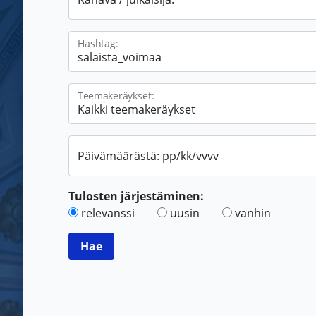
Hashtag:
Teemakeräykset:
Päivämäärästä: pp/kk/vvvv
Tulosten järjestäminen:
relevanssi
uusin
vanhin