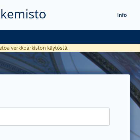
akemisto
Info
ietoa verkkoarkiston käytöstä.