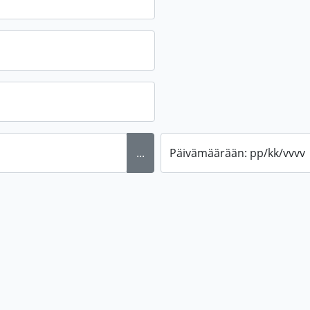
...
Päivämäärään: pp/kk/vvvv