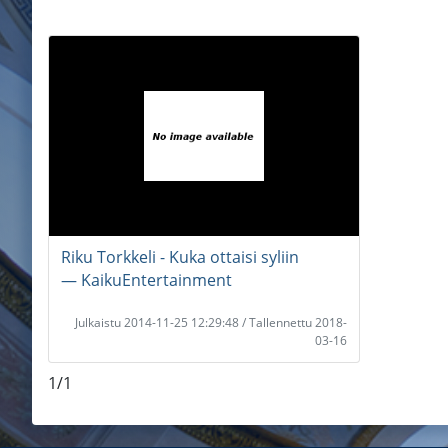
Riku Torkkeli - Kuka ottaisi syliin
― KaikuEntertainment
Julkaistu 2014-11-25 12:29:48 / Tallennettu 2018-
03-16
1/1