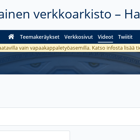
inen verkkoarkisto – H
Teemakeräykset
Verkkosivut
Videot
Twiitit
aatavilla vain vapaakappaletyöasemilla. Katso
infosta
lisää t