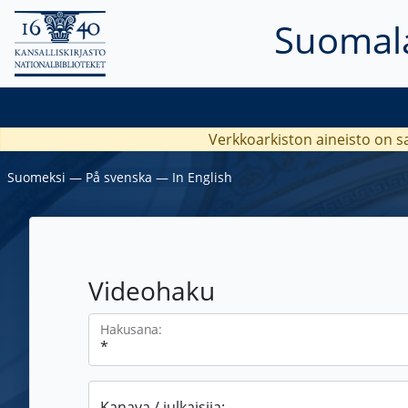
Suomala
Verkkoarkiston aineisto on s
Suomeksi
―
På svenska
―
In English
Videohaku
Hakusana:
Kanava / julkaisija: