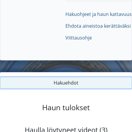
Hakuohjeet ja haun kattavuus
Ehdota aineistoa kerättäväksi
Viittausohje
Hakuehdot
Haun tulokset
Haulla löytyneet videot (3)