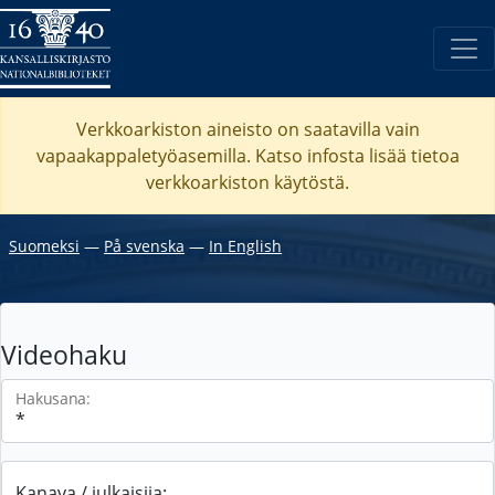
Verkkoarkiston aineisto on saatavilla vain
vapaakappaletyöasemilla. Katso
infosta
lisää tietoa
verkkoarkiston käytöstä.
Suomeksi
―
På svenska
―
In English
Videohaku
Hakusana:
Kanava / julkaisija: