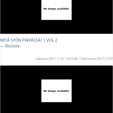
MITÄ SYÖN PÄIVÄSSÄ? | VOL 2
― Ristiote
Julkaistu 2017-11-07 14:55:28 / Tallennettu 2017-12-07