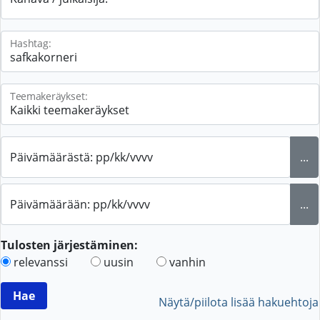
Hashtag:
Teemakeräykset:
Päivämäärästä: pp/kk/vvvv
...
Päivämäärään: pp/kk/vvvv
...
Tulosten järjestäminen:
relevanssi
uusin
vanhin
Näytä/piilota lisää hakuehtoja